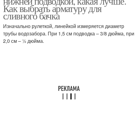
нижней подводкой, какая лучше.
Как выбрать арматуру для
сливного бачка
Бачок с верхней
Изначально рулеткой, линейкой измеряется диаметр
Арматуры для унитаза
подводкой
трубы водозабора. При 1,5 см подводка – 3/8 дюйма, при
2,0 см – ½ дюйма.
Гофр для унитаза
Унитазы в зависимости
Унитаз в сливном бачке
Унитаз с кнопкой
Унитаз с двойной
Бачок для унитаза
кнопкой