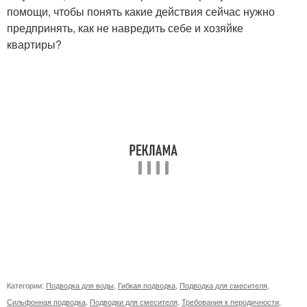
помощи, чтобы понять какие действия сейчас нужно
предпринять, как не навредить себе и хозяйке
квартиры?
Категории:
Подводка для воды
,
Гибкая подводка
,
Подводка для смесителя
,
Сильфонная подводка
,
Подводки для смесителя
,
Требования к перодичности
,