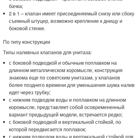
бачка;
2 в 1 – клапан имеет присоединяемый снизу или сбоку
съемный штуцер, возможно крепление к днищу и
боковой стенке.
По типу конструкции
Типы наливных клапанов для унитаза:
с боковой подводкой и обычным поплавком на
длинном металлическом коромысле, конструкция
знакома еще по советским унитазам, у клапанов
более позднего времени для уменьшения шума налив
идет через трубку;
с нижним подводом воды и поплавком на длинном
коромысле, представляет собой осовремененный
вариант предыдущей модели, встречается редко;
с боковой подводкой и вертикальной стойкой, по
которой передвигается поплавок;
с нижним подводом воды и вертикальной стойкой для