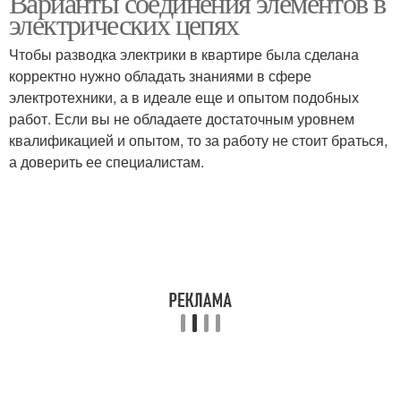
Варианты соединения элементов в
электрических цепях
Чтобы разводка электрики в квартире была сделана
Электропроводки на
Электропроводки в
корректно нужно обладать знаниями в сфере
группы
доме
электротехники, а в идеале еще и опытом подобных
работ. Если вы не обладаете достаточным уровнем
квалификацией и опытом, то за работу не стоит браться,
а доверить ее специалистам.
Электрик в квартире
Разводка по квартире
Квартиры к
Электропроводка в
электросети
панельном доме
Электропроводки в
Электричества в
частном доме
квартире