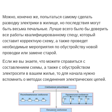
Электропроводки в
Электропроводки в
Можно, конечно же, попытаться самому сделать
однокомнатной
двухкомнатной
разводку электрики в жилище, но последствия могут
квартире
квартире
быть весьма печальные. Лучше всего было бы доверить
все работы квалифицированному спецу, который
составит корректную схему, а также проведет
Электропроводка в
Проводка в квартире
необходимые мероприятия по обустройству новой
хрущевке
проводки или замене старой.
Если же вы знаете, что можете справиться с
составлением схемы, а также с обустройством
Двухкомнатная
Разводка в квартире
электросети в вашем жилье, то для начала нужно
квартира
вспомнить о методах соединения электрических цепей.
Внутренний
Электропроводки в
электропроводка
деревянном доме