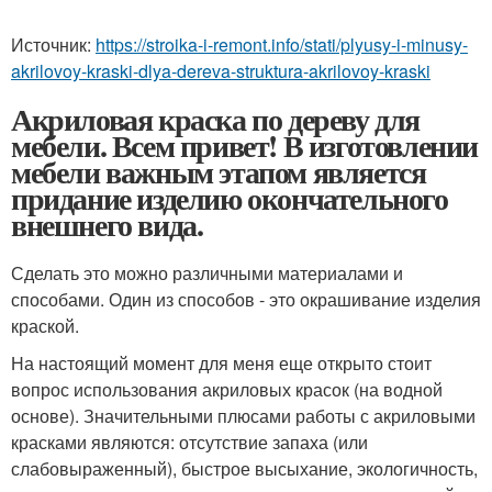
Источник:
https://stroika-i-remont.info/stati/plyusy-i-minusy-
akrilovoy-kraski-dlya-dereva-struktura-akrilovoy-kraski
Акриловая краска по дереву для
мебели. Всем привет! В изготовлении
мебели важным этапом является
придание изделию окончательного
внешнего вида.
Сделать это можно различными материалами и
способами. Один из способов - это окрашивание изделия
краской.
На настоящий момент для меня еще открыто стоит
вопрос использования акриловых красок (на водной
основе). Значительными плюсами работы с акриловыми
красками являются: отсутствие запаха (или
слабовыраженный), быстрое высыхание, экологичность,