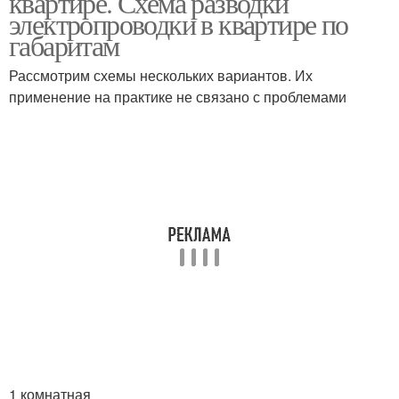
квартире. Схема разводки
электропроводки в квартире по
габаритам
Электропроводка в
Рассмотрим схемы нескольких вариантов. Их
панельном доме
применение на практике не связано с проблемами
1 комнатная