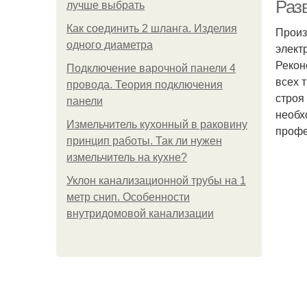
Разв
лучше выбрать
Как соединить 2 шланга. Изделия
Произ
одного диаметра
элект
Рекон
Подключение варочной панели 4
всех 
провода. Теория подключения
строя
панели
необх
Измельчитель кухонный в раковину
профе
принцип работы. Так ли нужен
измельчитель на кухне?
Уклон канализационной трубы на 1
метр снип. Особенности
внутридомовой канализации