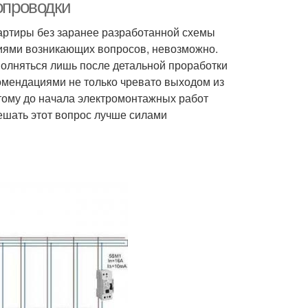
частном доме
опроводки
артиры без заранее разработанной схемы
иями возникающих вопросов, невозможно.
Квартирная
Работы в квартире
полняться лишь после детальной проработки
ектропроводка
омендациями не только чревато выходом из
этому до начала электромонтажных работ
ешать этот вопрос лучше силами