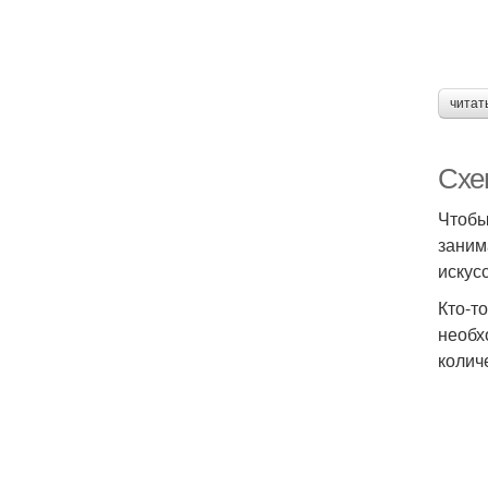
читат
Схем
Чтобы
заним
искус
Кто-т
необх
колич