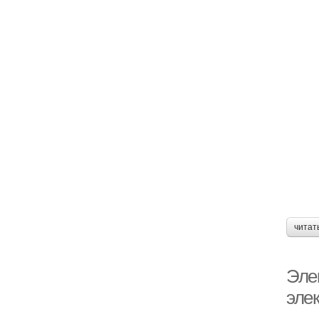
читат
Эле
эле