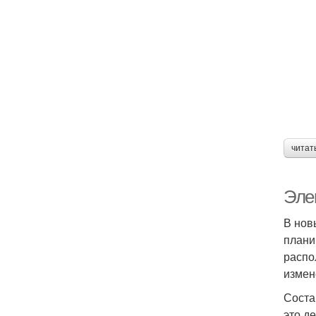
читат
Эле
В нов
плани
распо
измен
Соста
это д