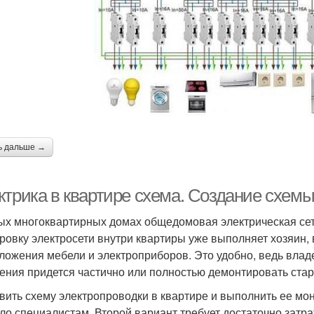
ь дальше →
ктрика в квартире схема. Создание схемы
ых многоквартирных домах общедомовая электрическая сет
ровку электросети внутри квартиры уже выполняет хозяин, 
ложения мебели и электроприборов. Это удобно, ведь владе
ения придется частично или полностью демонтировать стар
вить схему электропроводки в квартире и выполнить ее мо
ело специалистам. Второй вариант требует достаточно затра