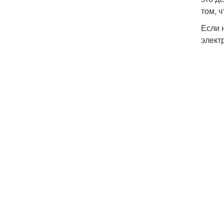
том, 
Если 
элект