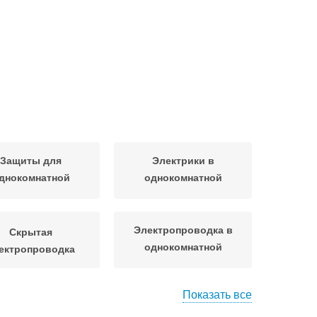
Защиты для
Электрики в
днокомнатной
однокомнатной
квартиры
квартире
Электропроводка в
Скрытая
однокомнатной
ектропроводка
квартире
Показать все
Электропроводки в
одка в квартире