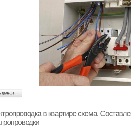
ь дальше →
ктропроводка в квартире схема. Составл
ктропроводки