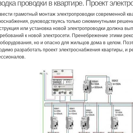
квартире
одка проводки в квартире. Проект электр
квартиры
вести грамотный монтаж электропроводки современной кв
роснабжения, руководствуясь только сиюминутными решен
Требования к
Электропроводки в
струкция или установка новой электропроводки должна вы
электропроводке
комнате
эл
требований к новой электросети. Пренебрежение этими рек
 оборудования, но и опасно для жильцов дома в целом. По
одимо разработать проект электроснабжения квартиры, и р
Электричества в
ссионалов.
квартире