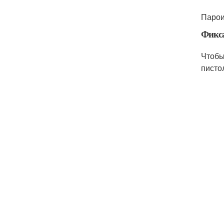
Парои
Фикс
Чтобы
писто