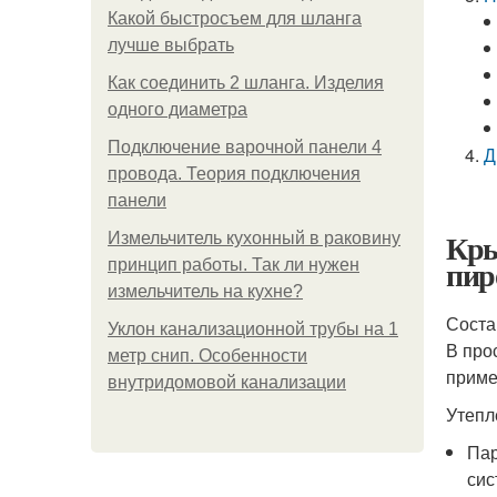
Какой быстросъем для шланга
лучше выбрать
Как соединить 2 шланга. Изделия
одного диаметра
Подключение варочной панели 4
Д
провода. Теория подключения
панели
Кры
Измельчитель кухонный в раковину
пир
принцип работы. Так ли нужен
измельчитель на кухне?
Соста
Уклон канализационной трубы на 1
В про
метр снип. Особенности
приме
внутридомовой канализации
Утепл
Пар
сис