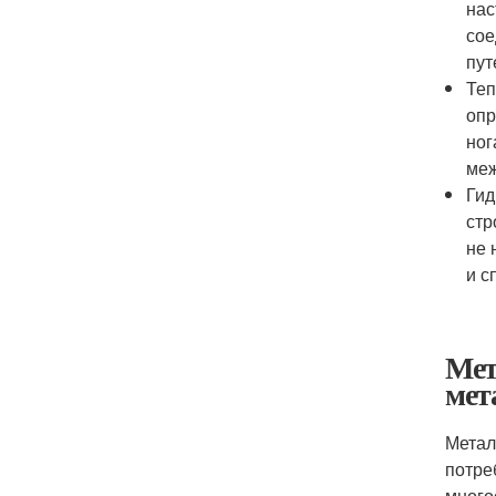
нас
сое
пут
Теп
опр
ног
меж
Гид
стр
не 
и с
Мет
мет
Метал
потре
много