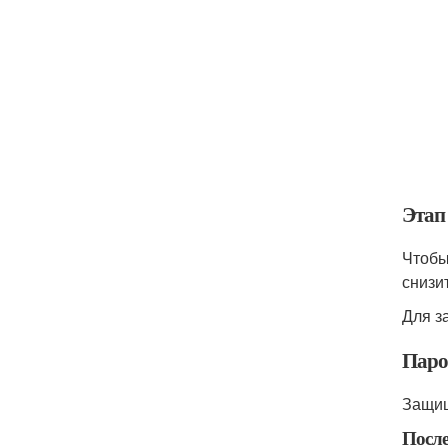
Этап 
Чтобы
снизи
Для з
Паро
Защищ
После