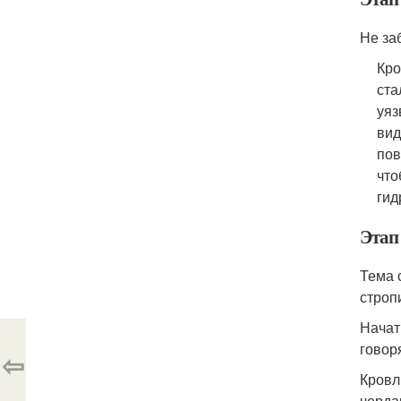
Не за
Кро
ста
уяз
вид
пов
что
гид
Этап
Тема 
строп
Начат
говор
⇦
Кровл
черда