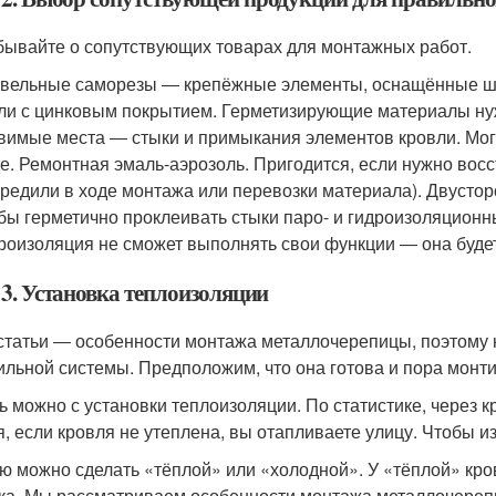
бывайте о сопутствующих товарах для монтажных работ.
вельные саморезы ― крепёжные элементы, оснащённые ша
ли с цинковым покрытием. Герметизирующие материалы нуж
вимые места ― стыки и примыкания элементов кровли. Мог
е. Ремонтная эмаль-аэрозоль. Пригодится, если нужно вос
редили в ходе монтажа или перевозки материала). Двустор
бы герметично проклеивать стыки паро- и гидроизоляционн
роизоляция не сможет выполнять свои функции ― она будет
 3. Установка теплоизоляции
статьи ― особенности монтажа металлочерепицы, поэтому 
ильной системы. Предположим, что она готова и пора монт
ь можно с установки теплоизоляции. По статистике, через 
я, если кровля не утеплена, вы отапливаете улицу. Чтобы и
ю можно сделать «тёплой» или «холодной». У «тёплой» кро
ка. Мы рассматриваем особенности монтажа металлочереп