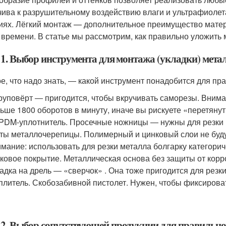
чива к разрушительному воздействию влаги и ультрафиолет
иях. Лёгкий монтаж — дополнительное преимущество матер
 времени. В статье мы рассмотрим, как правильно уложить
 1. Выбор инструмента для монтажа (укладки) мет
е, что надо знать, ― какой инструмент понадобится для п
уповёрт ― пригодится, чтобы вкручивать саморезы. Вним
ьше 1800 оборотов в минуту, иначе вы рискуете «перетян
PDM-уплотнитель. Просечные ножницы ― нужны для резки 
ты металлочерепицы. Полимерный и цинковый слои не буд
мание: использовать для резки металла болгарку категори
ковое покрытие. Металлическая основа без защиты от корр
адка на дрель ― «сверчок» . Она тоже пригодится для резки
плитель. Скобозабивной пистолет. Нужен, чтобы фиксироват
 2. Выбор сопутствующей продукции для правильн