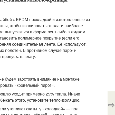
йбой с EPDM-прокладкой и изготовленные из
ны, чтобы изолировать от влаги наиболее
ут выпускаться в форме лент либо в жидком
становить полимерное покрытие (если его
онняя соединительная лента. Её используют,
ых полотен. В противном случае паро- и
 пропускать влагу.
не будем заострять внимание на монтаже
ировать «кровельный пирог».
кровлю уходит примерно 25% тепла. Иначе
збежать этого, установите теплоизоляцию.
⇨
вли утепляют скаты, у «холодной» ― пол
ицы на примере «тёплой» кровли ― она