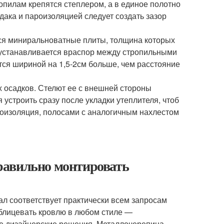
опилам крепятся степлером, а в единое полотно
ака и пароизоляцией следует создать зазор
тся миниральноватные плиты, толщина которых
 устанавливается враспор между стропильными
тся шириной на 1,5-2см больше, чем расстояние
х осадков. Стелют ее с внешней стороны
устроить сразу после укладки утеплителя, чтоб
роизоляция, полосами с аналогичным нахлестом
равильно монтировать
л соответствует практически всем запросам
облицевать кровлю в любом стиле —
ые дизайнерские решения. Металлочерепица