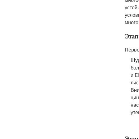
устой
услов
много
Этап
Перво
Шур
бол
и E
лис
Вни
цин
нас
уте
Этап