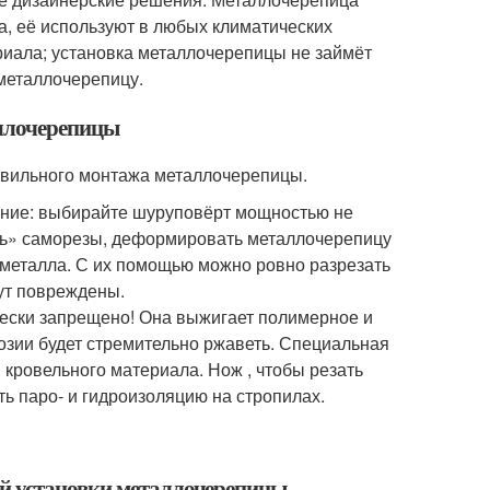
а, её используют в любых климатических
иала; установка металлочерепицы не займёт
 металлочерепицу.
аллочерепицы
равильного монтажа металлочерепицы.
ание: выбирайте шуруповёрт мощностью не
уть» саморезы, деформировать металлочерепицу
металла. С их помощью можно ровно разрезать
ут повреждены.
чески запрещено! Она выжигает полимерное и
озии будет стремительно ржаветь. Специальная
 кровельного материала. Нож , чтобы резать
ь паро- и гидроизоляцию на стропилах.
ой установки металлочерепицы