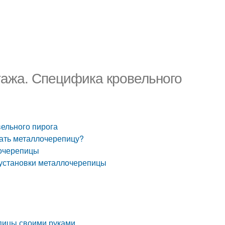
ажа. Специфика кровельного
ельного пирога
ать металлочерепицу?
лочерепицы
 установки металлочерепицы
пицы своими руками