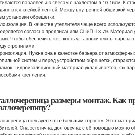
тилаются параллельно свесам с нахлестом в 10-15см. К стр
диняются клейкой лентой. Между внутренней обшивкой черд
ем установки обрешетки.
лоизоляция. В качестве утеплителя чаще всего использую
еделяется согласно предписаниям СНиП II-3-79. Материал
ами. Чтобы обеспечить жесткость установки плиты нарезаю
ду стропилами.
роизоляция. Нужна она в качестве барьера от атмосферны
опильной системы перед устройством обрешетки, стараются 
намок. Гидроизоляционный материал укладывается, как па
пособами крепления.
аллочерепица размеры монтаж. Как п
аллочерепицу?
лочерепица пользуется всё большим спросом. Этот материа
бителей. Она эстетична, долговечна; с её помощью можно 
образие профилей и оттенков позволяет реализовать люб