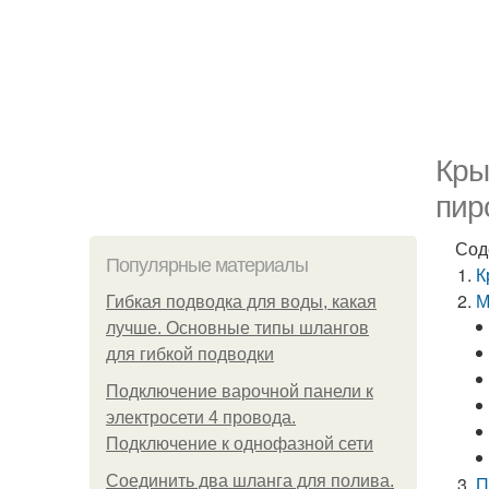
Кры
пир
Сод
Популярные материалы
К
М
Гибкая подводка для воды, какая
лучше. Основные типы шлангов
для гибкой подводки
Подключение варочной панели к
электросети 4 провода.
Подключение к однофазной сети
Соединить два шланга для полива.
П