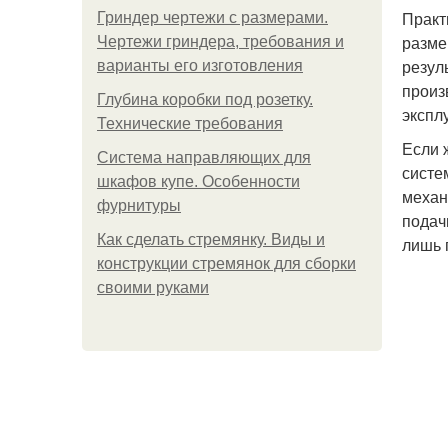
Практ
Гриндер чертежи с размерами.
разме
Чертежи гриндера, требования и
резул
варианты его изготовления
произ
Глубина коробки под розетку.
экспл
Технические требования
Если 
Система направляющих для
систе
шкафов купе. Особенности
механ
фурнитуры
подач
Как сделать стремянку. Виды и
лишь 
конструкции стремянок для сборки
своими руками