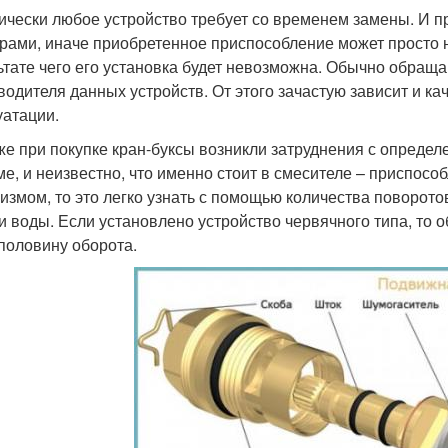
ически любое устройство требует со временем замены. И пр
рами, иначе приобретенное приспособление может просто 
ьтате чего его установка будет невозможна. Обычно обращ
водителя данных устройств. От этого зачастую зависит и ка
уатации.
же при покупке кран-буксы возникли затруднения с определ
ме, и неизвестно, что именно стоит в смесителе – приспос
измом, то это легко узнать с помощью количества поворот
и воды. Если установлено устройство червячного типа, то о
половину оборота.