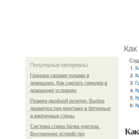
Как
Сод
Популярные материалы
К
К
Гриндер своими руками в
Г
домашних. Как сделать гриндер в
К
домашних условиях
К
Размер двойной розетки. Выбор
К
диаметра при монтаже в бетонные
и кирпичные стены
Система слива бачка унитаза.
Как
Внутреннее устройство