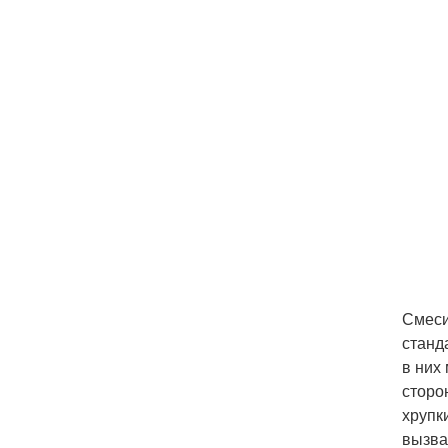
Смеси
станд
в них
сторо
хрупк
вызва