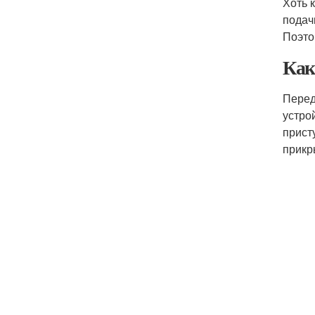
Хоть 
подач
Поэто
Как
Перед
устро
прист
прикр