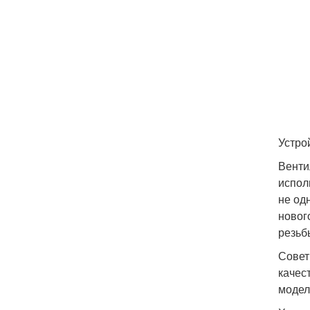
Устро
Венти
испол
не од
новог
резьб
Совет
качес
модел