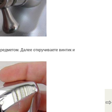
редметом. Далее откручиваете винтик и
⇨