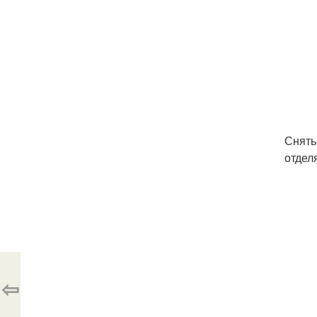
Снять
отдел
⇦