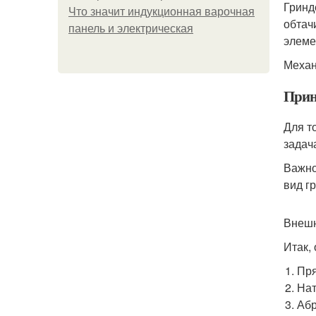
Гринд
Что значит индукционная варочная
обтач
панель и электрическая
элеме
Механ
Прин
Для т
задач
Важно
вид г
Внешн
Итак,
Пря
Нат
Абр