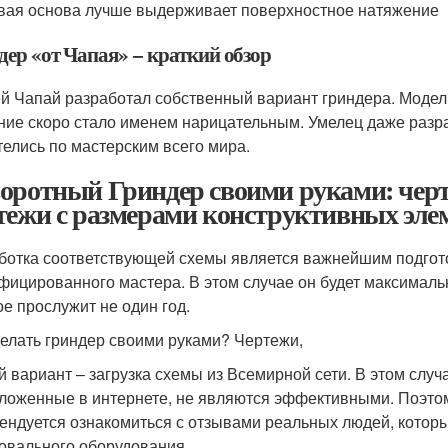
вая основа лучше выдерживает поверхностное натяжение
дер «от Чапая» − краткий обзор
й Чапай разработал собственный вариант гриндера. Модель
ние скоро стало именем нарицательным. Умелец даже разр
телись по мастерским всего мира.
оротный Гриндер своими руками: черт
тежи с размерами конструктивных эле
ботка соответствующей схемы является важнейшим подгото
фицированного мастера. В этом случае он будет максималь
ое прослужит не один год.
делать гриндер своими руками? Чертежи,
й вариант – загрузка схемы из Всемирной сети. В этом случа
ложенные в интернете, не являются эффективными. Поэтому,
ендуется ознакомиться с отзывами реальных людей, которы
вального оборудования.