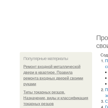
Про
сво
Сод
Популярные материалы
П
с
Ремонт входной металлической
двери в квартире. Правила
ремонта входных дверей своими
руками
П
Типы токарных резцов.
э
Назначение, виды и классификация
С
токарных резцов
Г