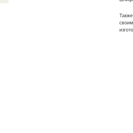
Также
своим
изгот