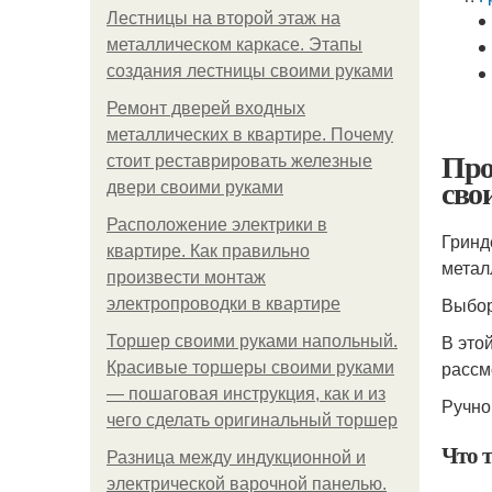
Лестницы на второй этаж на
металлическом каркасе. Этапы
создания лестницы своими руками
Ремонт дверей входных
металлических в квартире. Почему
Про
стоит реставрировать железные
сво
двери своими руками
Расположение электрики в
Гринд
квартире. Как правильно
метал
произвести монтаж
Выбор
электропроводки в квартире
В это
Торшер своими руками напольный.
рассм
Красивые торшеры своими руками
— пошаговая инструкция, как и из
Ручно
чего сделать оригинальный торшер
Что т
Разница между индукционной и
электрической варочной панелью.