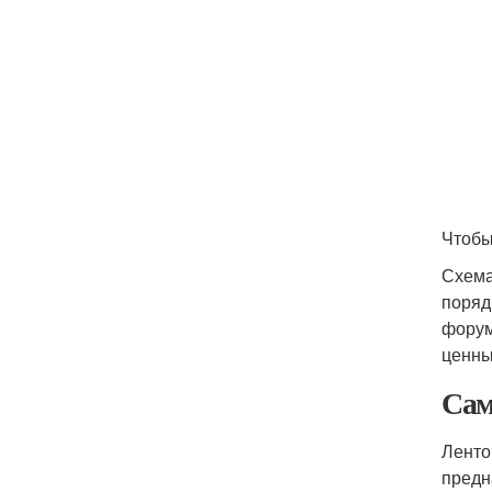
Чтобы
Схема
поряд
форум
ценны
Сам
Ленто
предн