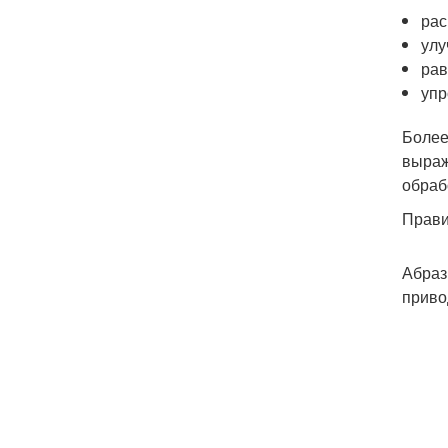
рас
улу
рав
упр
Более
выраж
обраб
Прави
Абраз
приво