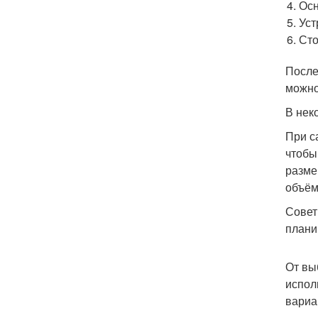
Осн
Уст
Сто
После
можно
В нек
При с
чтобы
разме
объём
Совет
плани
От вы
испол
вариа