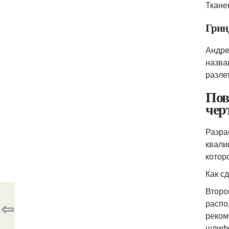
Ткане
Грин
Андре
назва
разле
Пов
чер
Разра
квали
котор
Как с
Второ
⇦
распо
реком
шлифо