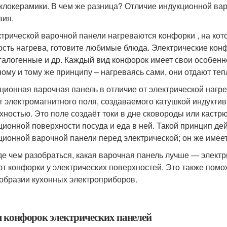
еклокерамики. В чем же разница? Отличие индукционной вар
вия.
ктрической варочной панели нагреваются конфорки , на кот
сть нагрева, готовите любимые блюда. Электрические конфо
 ,галогенные и др. Каждый вид конфорок имеет свои особенно
ному и тому же принципу – нагреваясь сами, они отдают теп
ционная варочная панель в отличие от электрической нагре
ет электромагнитного поля, создаваемого катушкой индукти
хностью. Это поле создаёт токи в дне сковороды или кастрю
ционной поверхности посуда и еда в ней. Такой принцип д
ционной варочной панели перед электрической; он же имеет 
е чем разобраться, какая варочная панель лучше — электр
т конфорки у электрических поверхностей. Это также помож
образии кухонных электроприборов.
 конфорок электрических панелей