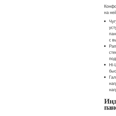
Конфо
на не
Чуг
уст
пан
с в
Рап
сте
под
Hi-
быс
Гал
наг
наг
Инд
пан