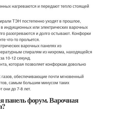
ионных нагреваются и передают тепло стоящей
пирали ТЭН постепенно уходят в прошлое,
 в индукционных или электрических варочных
олго разогреваются и долго остывают. Конфорки
те что-то прольется.
ктрических варочных панелях из
пературным спиралям из нихрома, находящейся
а 10-12 секунд.
ента, которая позволяет конфоркам довольно
ых газов, обеспечивающие почти мгновенный
истов, самым большим минусом таких
 они до 7-8 лет.
я панель форум. Варочная
а?