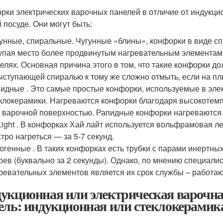
рки электрических варочных панелей в отличие от индукц
й посуде. Они могут быть:
унные, спиральные. Чугунные «блины», конфорки в виде с
упая место более продвинутым нагревательным элементам
елях. Основная причина этого в том, что такие конфорки д
ыступающей спиралью к тому же сложно отмыть, если на пли
идные . Это самые простые конфорки, используемые в эле
клокерамики. Нагреваются конфорки благодаря высокотем
 варочной поверхностью. Рапидные конфорки нагреваются з
Light . В конфорках Хай лайт используется вольфрамовая л
тро нагреться — за 5-7 секунд.
огенные . В таких конфорках есть трубки с парами инертн
рев (буквально за 2 секунды). Однако, по мнению специал
ревательных элементов является их срок службы – работают
укционная или электрическая варочна
ель: индукционная или стеклокерамик