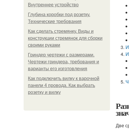
Внутреннее устройство
Глубина коробки под розетку.
Технические требования
Как сделать стремянку. Виды и
конструкции стремянок для сборки
своими руками
И
И
Гриндер чертежи с размерами.
Чертежи гриндера, требования и
варианты его изготовления
Как подключить вилку к варочной
Ч
панели 4 провода. Как выбрать
розетку и вилку
Раз
зна
Две с