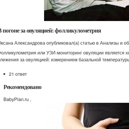
В погоне за овуляцией: фолликулометрия
Оксана Александрова опубликовал(а) статью в Анализы и об
Фолликулометрия или УЗИ-мониторинг овуляции является 
слежения за овуляцией: измерением базальной температуры
21 ответ
Рекомендовано
BabyPlan.ru ,