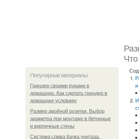
Раз
Что
Сод
Популярные материалы
Р
и
Гриндер своими руками в
домашних. Как сделать гриндер в
И
домашних условиях
с
Размер двойной розетки. Выбор
диаметра при монтаже в бетонные
и кирпичные стены
Система слива бачка унитаза.