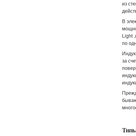
из ст
дейст
В эле
мощно
Light
по од
Индук
за сч
повер
индук
индук
Прежд
бываю
много
Типы