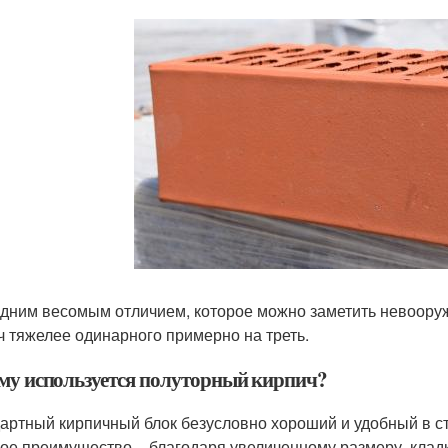
дним весомым отличием, которое можно заметить невооруж
ч тяжелее одинарного примерно на треть.
му используется полуторный кирпич?
артный кирпичный блок безусловно хороший и удобный в с
ое преимущество – благодаря увеличенному размеру, клад