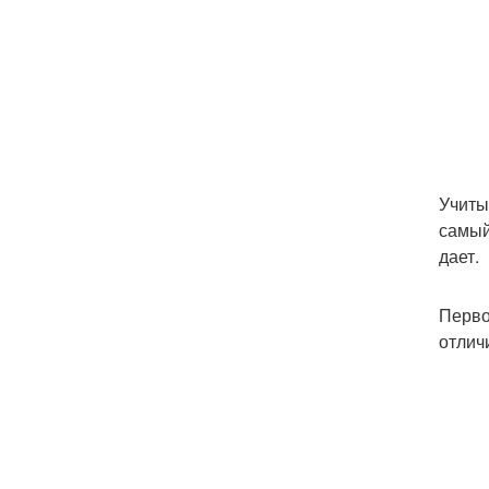
Учиты
самый
дает.
Перво
отлич