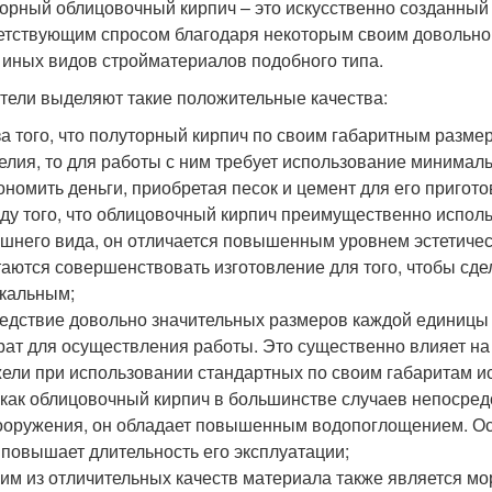
орный облицовочный кирпич – это искусственно созданный 
етствующим спросом благодаря некоторым своим довольн
т иных видов стройматериалов подобного типа.
тели выделяют такие положительные качества:
за того, что полуторный кирпич по своим габаритным разм
елия, то для работы с ним требует использование минимал
ономить деньги, приобретая песок и цемент для его пригото
ду того, что облицовочный кирпич преимущественно исполь
шнего вида, он отличается повышенным уровнем эстетичес
аются совершенствовать изготовление для того, чтобы сд
кальным;
едствие довольно значительных размеров каждой единицы 
рат для осуществления работы. Это существенно влияет на
ели при использовании стандартных по своим габаритам и
 как облицовочный кирпич в большинстве случаев непосре
ооружения, он обладает повышенным водопоглощением. Оса
 повышает длительность его эксплуатации;
им из отличительных качеств материала также является мо