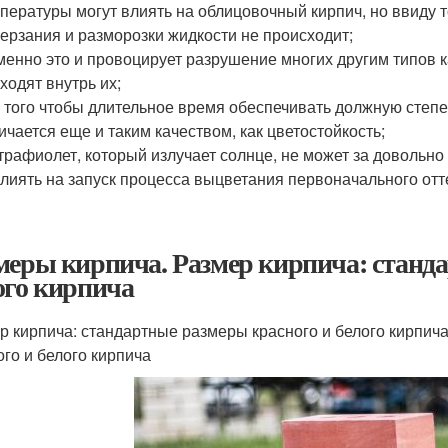
пературы могут влиять на облицовочный кирпич, но ввиду то
ерзания и разморозки жидкости не происходит;
менно это и провоцирует разрушение многих другим типов 
ходят внутрь их;
 того чтобы длительное время обеспечивать должную степе
ичается еще и таким качеством, как цветостойкость;
трафиолет, который излучает солнце, не может за довольн
лиять на запуск процесса выцветания первоначального отт
меры кирпича. Размер кирпича: станд
ого кирпича
р кирпича: стандартные размеры красного и белого кирпич
ого и белого кирпича