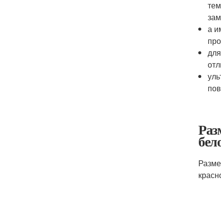
тем
зам
а и
про
для
отл
уль
пов
Раз
бел
Разме
красн