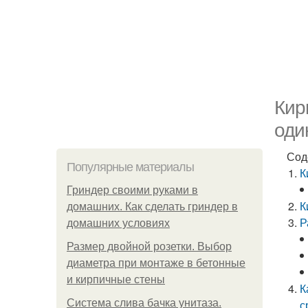
Кир
оди
Сод
Популярные материалы
К
Гриндер своими руками в
К
домашних. Как сделать гриндер в
Р
домашних условиях
Размер двойной розетки. Выбор
диаметра при монтаже в бетонные
и кирпичные стены
К
Система слива бачка унитаза.
с