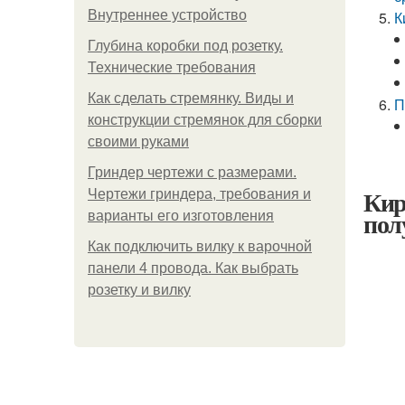
Внутреннее устройство
К
Глубина коробки под розетку.
Технические требования
Как сделать стремянку. Виды и
П
конструкции стремянок для сборки
своими руками
Гриндер чертежи с размерами.
Кир
Чертежи гриндера, требования и
пол
варианты его изготовления
Как подключить вилку к варочной
панели 4 провода. Как выбрать
розетку и вилку