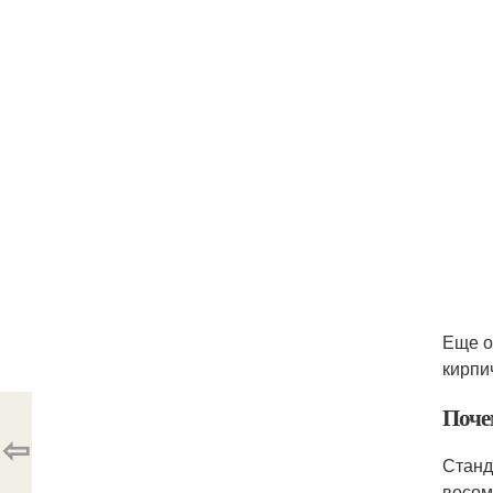
Еще о
кирпи
Поче
⇦
Станд
весом