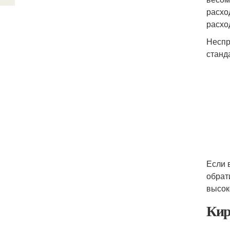
расхо
расхо
Неспр
станд
Если 
обрат
высок
Кир