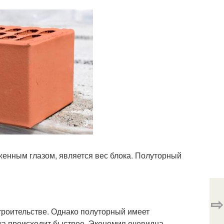
енным глазом, является вес блока. Полуторный
⇨
троительстве. Однако полуторный имеет
ка происходит быстрее. Экономия очевидна –