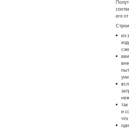
Полут
соотв
его о
Строи
из-
изд
сэк
вви
вне
пыт
уни
всл
зат
неж
так
и с
что
одн