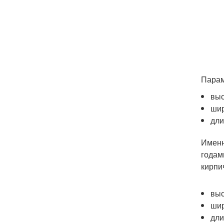
Парам
выс
шир
дли
Именн
годам
кирпи
выс
шир
дли