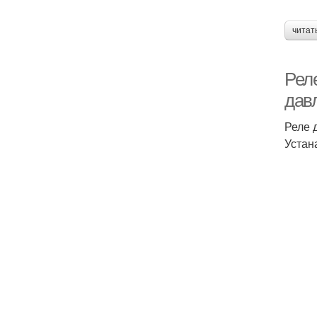
читат
Рел
дав
Реле 
Устан