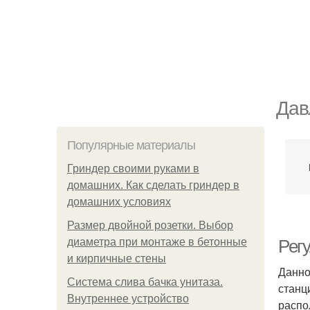
Дав
Популярные материалы
Гриндер своими руками в
домашних. Как сделать гриндер в
домашних условиях
Размер двойной розетки. Выбор
диаметра при монтаже в бетонные
Рег
и кирпичные стены
Данно
Система слива бачка унитаза.
станц
Внутреннее устройство
распо