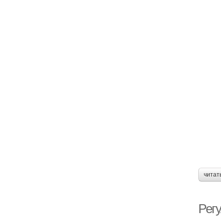
читат
Рег