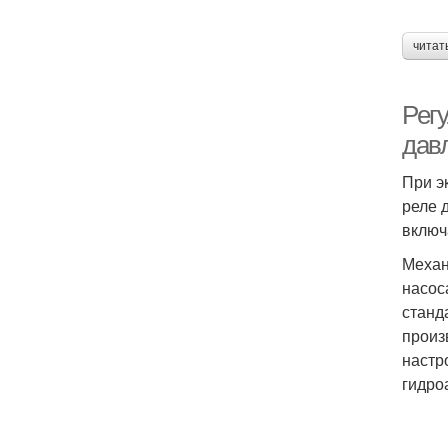
читат
Рег
дав
При э
реле 
включ
Механ
насос
станд
произ
настр
гидро