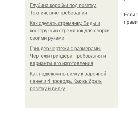
Глубина коробки под розетку.
Технические требования
Если 
прави
Как сделать стремянку. Виды и
конструкции стремянок для сборки
своими руками
Гриндер чертежи с размерами.
Чертежи гриндера, требования и
варианты его изготовления
Как подключить вилку к варочной
панели 4 провода. Как выбрать
розетку и вилку