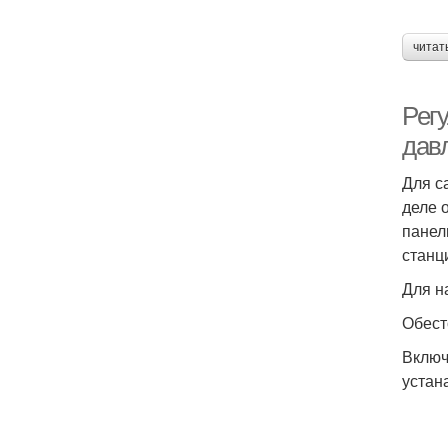
читат
Рег
дав
Для с
деле 
панел
станц
Для н
Обест
Включ
устан