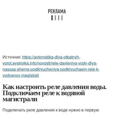
Источник:
https://avtomatika-dlya-otkatnyh-
vorot.aystroika.info/novosti/rele-davleniya-vody-dlya-
nasosa-shema-podklyucheniya-podklyuchaem-rele-k-
vodyanoy-magistrali
Как настроить реле давления воды.
Подключаем реле к водяной
магистрали
Подключать реле давления к воде нужно в первую