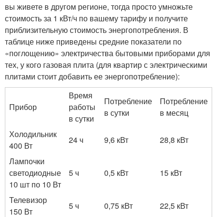
вы живете в другом регионе, тогда просто умножьте
стоимость за 1 кВт/ч по вашему тарифу и получите
приблизительную стоимость энергопотребления. В
таблице ниже приведены средние показатели по
«поглощению» электричества бытовыми приборами для
тех, у кого газовая плита (для квартир с электрическими
плитами стоит добавить ее энергопотребление):
Время
Потребление
Потребление
Прибор
работы
в сутки
в месяц
в сутки
Холодильник
24 ч
9,6 кВт
28,8 кВт
400 Вт
Лампочки
светодиодные
5 ч
0,5 кВт
15 кВт
10 шт по 10 Вт
Телевизор
5 ч
0,75 кВт
22,5 кВт
150 Вт