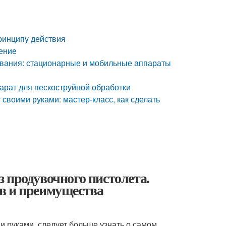
ринципу действия
нение
ования: стационарные и мобильные аппараты
парат для пескоструйной обработки
своими руками: мастер-класс, как сделать
 продувочного пистолета.
в и преимущества
и руками, следует больше узнать о самом