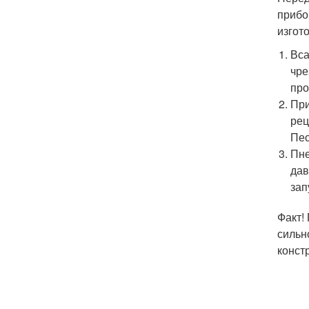
прибо
изгот
Вса
чре
про
При
рец
Пес
Пне
дав
зап
Факт!
сильн
конст