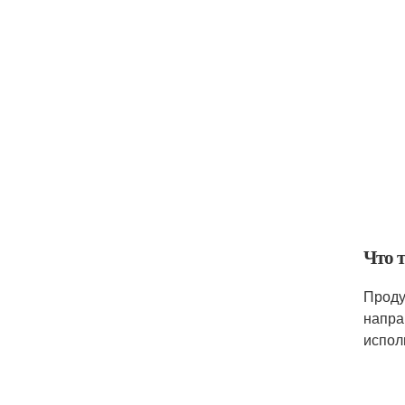
Что 
Проду
напра
испол