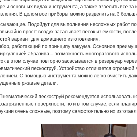
ре и основных видах инструмента, а также взвесить все за
овления. В целом все приборы можно разделить на 3 больш
сывающие. Подойдут для выполнения несложных работ по 
звычайно прост: воздух засасывает песок из емкости, после
стой вариант для домашнего изготовления.
бор, работающий по принципу вакуума. Основное преимуще
иркуляцией абразива – возможность многоразового исполь
ок в этом случае повторно засасывается в резервуар чере
вматический пескоструй. Устройство отличается огромной
лением. С помощью инструмента можно легко очистить даж
ущенные ржавые детали.
 Пневматический пескоструй рекомендуется использовать не 
озагрязненные поверхности, но и в том случае, если плани
рукции очень сложные, поэтому самостоятельно их изготавл