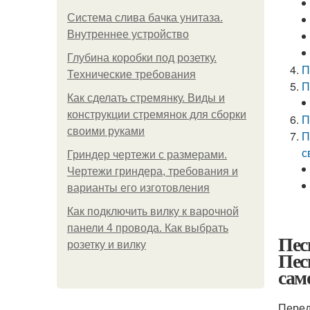
Система слива бачка унитаза.
Внутреннее устройство
Глубина коробки под розетку.
П
Технические требования
П
Как сделать стремянку. Виды и
конструкции стремянок для сборки
П
своими руками
П
с
Гриндер чертежи с размерами.
Чертежи гриндера, требования и
варианты его изготовления
Как подключить вилку к варочной
панели 4 провода. Как выбрать
Пес
розетку и вилку
Пес
сам
Перед