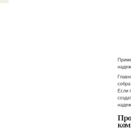
Приме
надеж
Главн
собра
Если 
созда
надеж
Про
ком