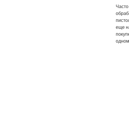
Часто
обраб
писто
еще н
покуп
одном