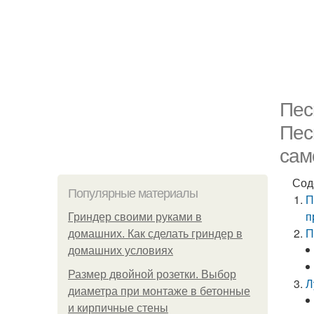
Пес
Пес
сам
Сод
Популярные материалы
П
п
Гриндер своими руками в
П
домашних. Как сделать гриндер в
домашних условиях
Размер двойной розетки. Выбор
Л
диаметра при монтаже в бетонные
и кирпичные стены