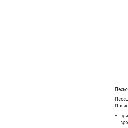
Песко
Перед
Преим
при
вре