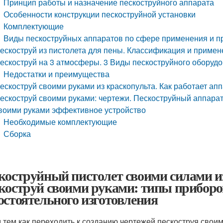
Принцип работы и назначение пескоструйного аппарата
Особенности конструкции пескоструйной установки
Комплектующие
Виды пескоструйных аппаратов по сфере применения и п
ескоструй из пистолета для пены. Классификация и приме
ескоструй на 3 атмосферы. 3 Виды пескоструйного оборуд
Недостатки и преимущества
ескоструй своими руками из краскопульта. Как работает ап
ескоструй своими руками: чертежи. Пескоструйный аппарат 
воими руками эффективное устройство
Необходимые комплектующие
Сборка
коструйный пистолет своими силами из
коструй своими руками: типы приборо
остоятельного изготовления
 тем как переходить к созданию чертежей пескоструя своим