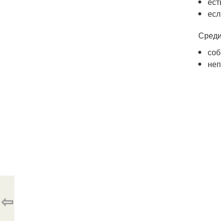
ест
есл
Среди
соб
неп
⇦