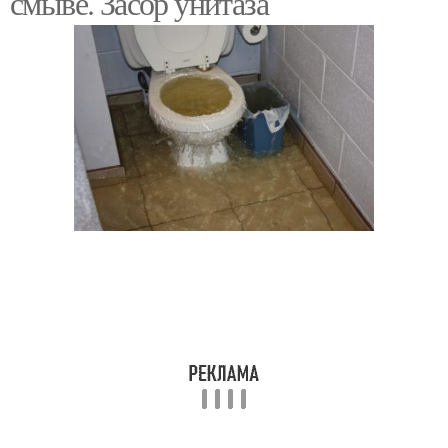
смыве. Засор унитаза
Арматура для сливного
Бачок с нижней
бачка
подводкой
Смывной бачок
Бачок с кнопкой
Сантехнические бачки
Бачок для унитаза
Бачок с донным
Разные бачки
клапаном