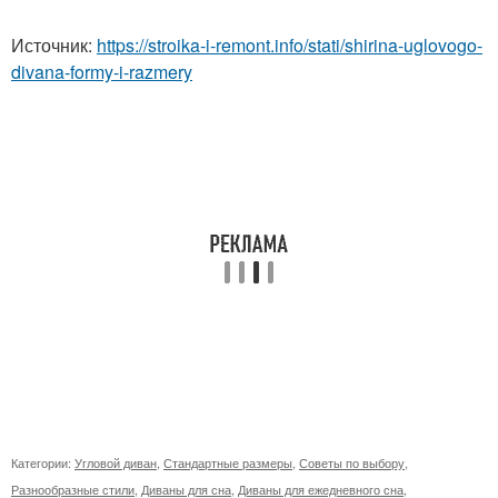
Источник:
https://stroika-i-remont.info/stati/shirina-uglovogo-
divana-formy-i-razmery
Категории:
Угловой диван
,
Стандартные размеры
,
Советы по выбору
,
Разнообразные стили
,
Диваны для сна
,
Диваны для ежедневного сна
,