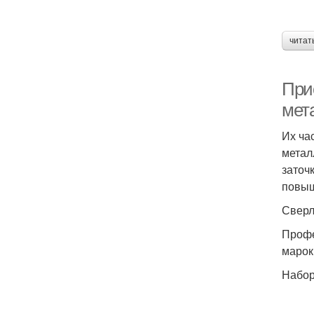
читат
При
мет
Их ча
метал
заточ
повыш
Сверл
Профе
марок
Набор