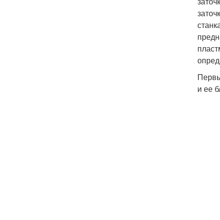
заточ
заточ
станк
предн
пласт
опред
Первы
и ее 