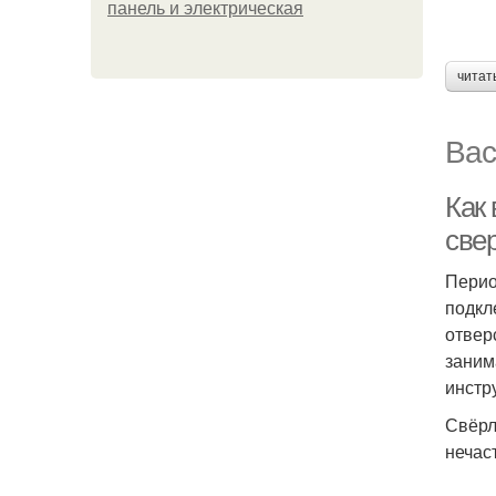
панель и электрическая
читат
Вас
Как
све
Перио
подкл
отвер
заним
инстр
Свёрл
нечас