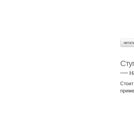
читат
Сту
— н
Стоит
приме