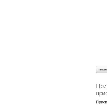
читат
При
при
Присп