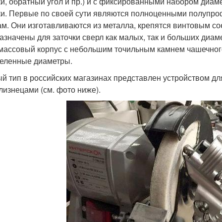
ки, обратный угол и пр.) и с фиксированными набором диа
ки. Первые по своей сути являются полноценными полупр
ам. Они изготавливаются из металла, крепятся винтовым со
азначены для заточки сверл как малых, так и больших диам
массовый корпус с небольшим точильным камнем чашечного
еленные диаметры.
й тип в российских магазинах представлен устройством для
близнецами (см. фото ниже).