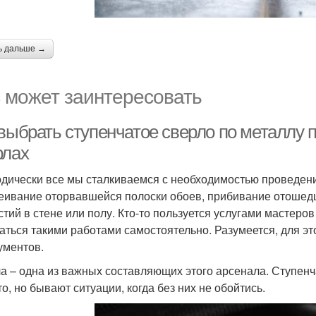
ь дальше →
 может заинтересовать
 выбрать ступенчатое сверло по металлу 
рлах
дически все мы сталкиваемся с необходимостью проведени
еивание оторвавшейся полоски обоев, прибивание отошедш
стий в стене или полу. Кто-то пользуется услугами мастер
аться такими работами самостоятельно. Разумеется, для э
ументов.
а – одна из важных составляющих этого арсенала. Ступен
то, но бывают ситуации, когда без них не обойтись.