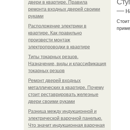
Сту
двери в квартире. Правила
— н
ремонта входных дверей своими
руками
Стоит
Расположение электрики в
приме
квартире. Как правильно
произвести монтаж
электропроводки в квартире
Типы токарных резцов.
Назначение, виды и классификация
токарных резцов
Ремонт дверей входных
металлических в квартире. Почему
стоит реставрировать железные
двери своими руками
Разница между индукционной и
электрической варочной панелью.
Что значит индукционная варочная