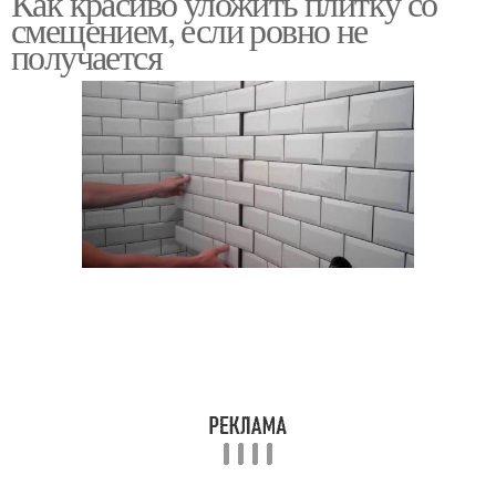
Как красиво уложить плитку со
смещением, если ровно не
получается
Керамическая плитка
Плитка на полу
Плитки на плитку
Насечки на плитке
Плитка в ванной
Плитка в багете
комнате
Кашпо из плитки
Стен под плитку