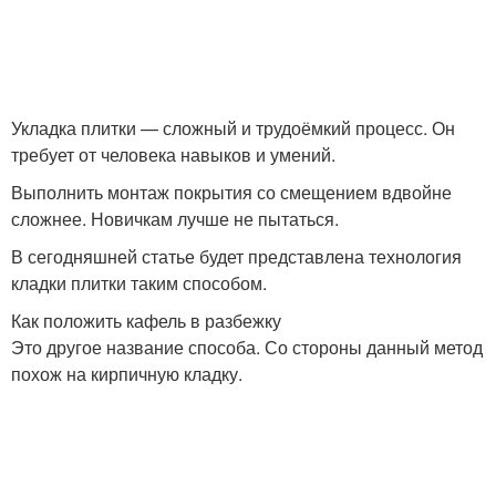
Плитка от раствора
Напольная плитка
Укладка плитки — сложный и трудоёмкий процесс. Он
требует от человека навыков и умений.
Выполнить монтаж покрытия со смещением вдвойне
Плитки под ламинат
Плитка под ламинат
сложнее. Новичкам лучше не пытаться.
В сегодняшней статье будет представлена технология
кладки плитки таким способом.
Плитки на старую
Как положить кафель в разбежку
Плитки в коридоре
облицовку
Это другое название способа. Со стороны данный метод
похож на кирпичную кладку.
Мозаика из битой
Самоклеющаяся плитка
плитки