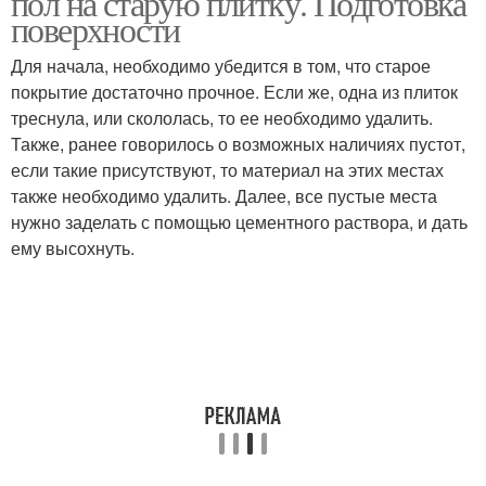
пол на старую плитку. Подготовка
поверхности
Для начала, необходимо убедится в том, что старое
покрытие достаточно прочное. Если же, одна из плиток
Старая плитка
Насечки на плитке
треснула, или скололась, то ее необходимо удалить.
Также, ранее говорилось о возможных наличиях пустот,
если такие присутствуют, то материал на этих местах
также необходимо удалить. Далее, все пустые места
Плитка в ванной
Кафельная плитка
нужно заделать с помощью цементного раствора, и дать
комнате
ему высохнуть.
Керамическая плитка
Плитка в багете
Кашпо из плитки
Стен под плитку