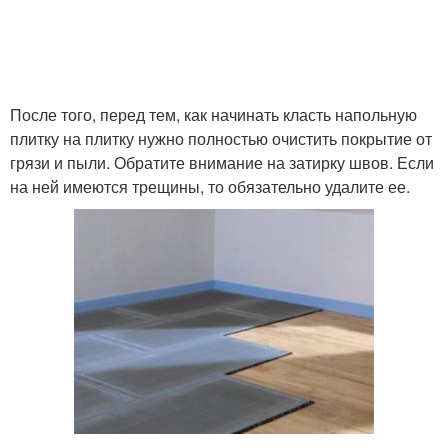
Плитки на старую
Плитка от раствора
плитку
После того, перед тем, как начинать класть напольную
плитку на плитку нужно полностью очистить покрытие от
грязи и пыли. Обратите внимание на затирку швов. Если
Самоклеющаяся плитка
на ней имеются трещины, то обязательно удалите ее.