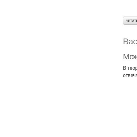
читат
Вас
Мож
В тео
отвеч