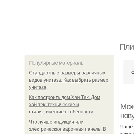
Пли
Популярные материалы
С
Стандартные размеры различных
видов унитаза. Как выбрать размер
унитаза
Как построить дом Хай Тек. Дом
хай-тек: технические и
Мож
стилистические особенности
нов
Что лучше индукция или
Чаще 
электрическая варочная панель. В
кухня