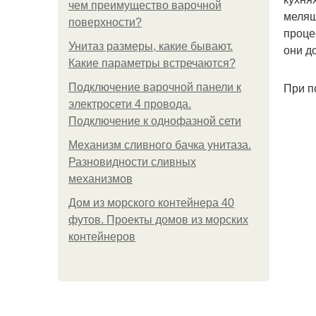
чем преимущество варочной
мелящ
поверхности?
проце
Унитаз размеры, какие бывают.
они д
Какие параметры встречаются?
При п
Подключение варочной панели к
электросети 4 провода.
Подключение к однофазной сети
Механизм сливного бачка унитаза.
Разновидности сливных
механизмов
Дом из морского контейнера 40
футов. Проекты домов из морских
контейнеров