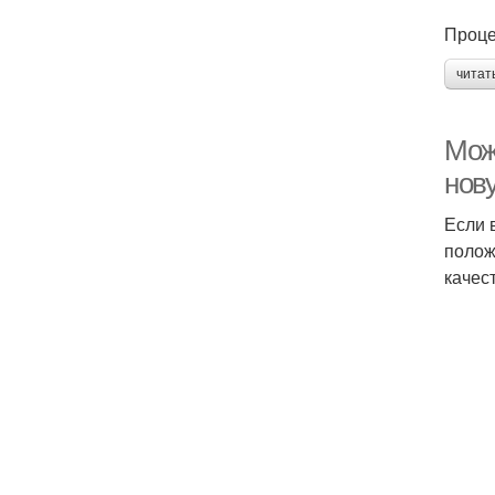
Проце
читат
Можн
нов
Если 
полож
качес