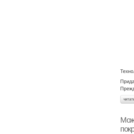
Техно
Прида
Прежд
читат
Можн
пок