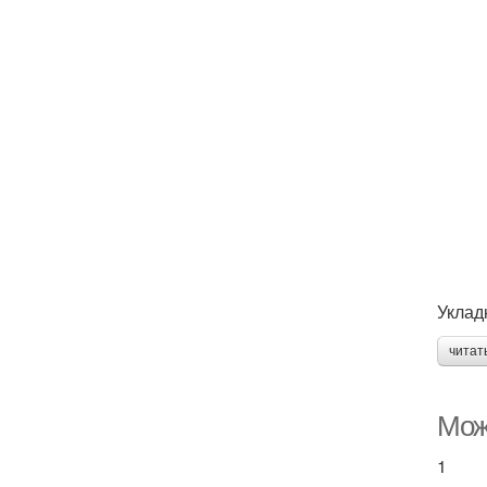
Уклад
читат
Можн
1