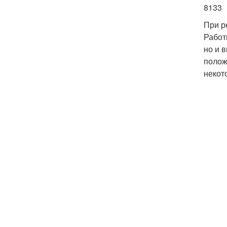
8133
При р
Работ
но и 
полож
некот