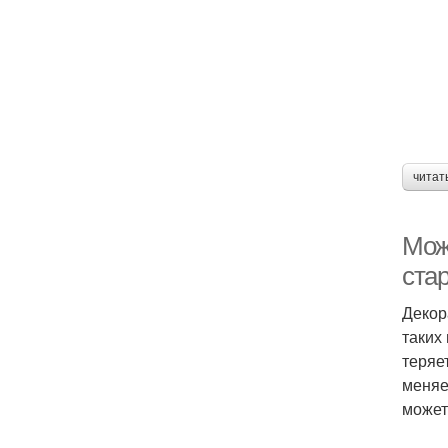
читат
Можн
ста
Декор
таких
теряе
меняе
может