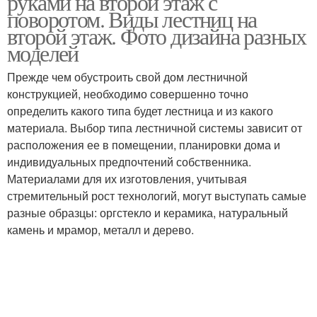
руками на второй этаж с
поворотом. Виды лестниц на
второй этаж. Фото дизайна разных
моделей
Лестницы на больцах
Лестница на второй
Прежде чем обустроить свой дом лестничной
конструкцией, необходимо совершенно точно
определить какого типа будет лестница и из какого
материала. Выбор типа лестничной системы зависит от
Маршевые лестницы
Лестница на тетиве
расположения ее в помещении, планировки дома и
индивидуальных предпочтений собственника.
Материалами для их изготовления, учитывая
стремительный рост технологий, могут выступать самые
разные образцы: оргстекло и керамика, натуральный
Тетива для лестницы
Лестница из дерева
камень и мрамор, металл и дерево.
Деревянные лестницы
Лестница с площадкой