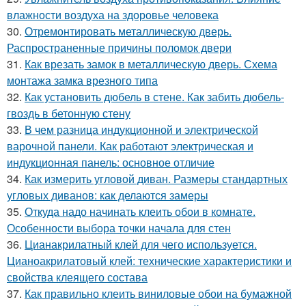
влажности воздуха на здоровье человека
30.
Отремонтировать металлическую дверь.
Распространенные причины поломок двери
31.
Как врезать замок в металлическую дверь. Схема
монтажа замка врезного типа
32.
Как установить дюбель в стене. Как забить дюбель-
гвоздь в бетонную стену
33.
В чем разница индукционной и электрической
варочной панели. Как работают электрическая и
индукционная панель: основное отличие
34.
Как измерить угловой диван. Размеры стандартных
угловых диванов: как делаются замеры
35.
Откуда надо начинать клеить обои в комнате.
Особенности выбора точки начала для стен
36.
Цианакрилатный клей для чего используется.
Цианоакрилатовый клей: технические характеристики и
свойства клеящего состава
37.
Как правильно клеить виниловые обои на бумажной