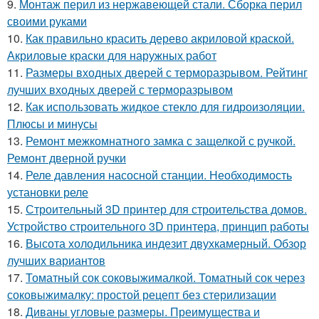
9.
Монтаж перил из нержавеющей стали. Сборка перил
своими руками
10.
Как правильно красить дерево акриловой краской.
Акриловые краски для наружных работ
11.
Размеры входных дверей с терморазрывом. Рейтинг
лучших входных дверей с терморазрывом
12.
Как использовать жидкое стекло для гидроизоляции.
Плюсы и минусы
13.
Ремонт межкомнатного замка с защелкой с ручкой.
Ремонт дверной ручки
14.
Реле давления насосной станции. Необходимость
установки реле
15.
Строительный 3D принтер для строительства домов.
Устройство строительного 3D принтера, принцип работы
16.
Высота холодильника индезит двухкамерный. Обзор
лучших вариантов
17.
Томатный сок соковыжималкой. Томатный сок через
соковыжималку: простой рецепт без стерилизации
18.
Диваны угловые размеры. Преимущества и