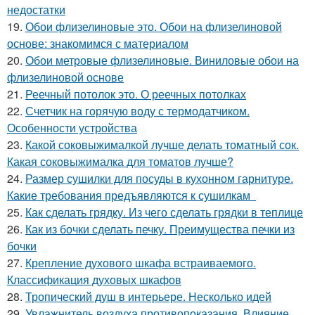
недостатки
19.
Обои флизелиновые это. Обои на флизелиновой
основе: знакомимся с материалом
20.
Обои метровые флизелиновые. Виниловые обои на
флизелиновой основе
21.
Реечный потолок это. О реечных потолках
22.
Счетчик на горячую воду с термодатчиком.
Особенности устройства
23.
Какой соковыжималкой лучше делать томатный сок.
Какая соковыжималка для томатов лучше?
24.
Размер сушилки для посуды в кухонном гарнитуре.
Какие требования предъявляются к сушилкам
25.
Как сделать грядку. Из чего сделать грядки в теплице
26.
Как из бочки сделать печку. Преимущества печки из
бочки
27.
Крепление духового шкафа встраиваемого.
Классификация духовых шкафов
28.
Тропический душ в интерьере. Несколько идей
29.
Увлажнитель воздуха противопоказания. Влияние