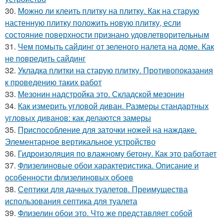
30.
Можно ли клеить плитку на плитку. Как на старую
настенную плитку положить новую плитку, если
состояние поверхности признано удовлетворительным
31.
Чем помыть сайдинг от зеленого налета на доме. Как
не повредить сайдинг
32.
Укладка плитки на старую плитку. Противопоказания
к проведению таких работ
33.
Мезонин надстройка это. Складской мезонин
34.
Как измерить угловой диван. Размеры стандартных
угловых диванов: как делаются замеры
35.
Приспособление для заточки ножей на наждаке.
Элементарное вертикальное устройство
36.
Гидроизоляция по влажному бетону. Как это работает
37.
Флизелиновые обои характеристика. Описание и
особенности флизелиновых обоев
38.
Септики для дачных туалетов. Преимущества
использования септика для туалета
39.
Флизелин обои это. Что же представляет собой