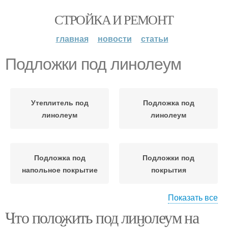
СТРОЙКА И РЕМОНТ
главная
новости
статьи
Подложки под линолеум
Утеплитель под
Подложка под
линолеум
линолеум
Подложка под
Подложки под
напольное покрытие
покрытия
Показать все
Что положить под линолеум на
Линолеум в деревянном
Линолеум на разное
доме
основание