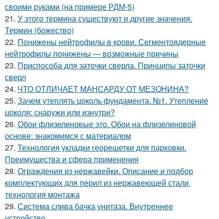
своими руками (на примере РДМ-5)
21.
У этого термина существуют и другие значения.
Термин (божество)
22.
Понижены нейтрофилы в крови. Сегментоядерные
нейтрофилы понижены — возможные причины
23.
Приспособа для заточки сверла. Принципы заточки
сверл
24.
ЧТО ОТЛИЧАЕТ МАНСАРДУ ОТ МЕЗОНИНА?
25.
Зачем утеплять цоколь фундамента. №1. Утепление
цоколя: снаружи или изнутри?
26.
Обои флизелиновые это. Обои на флизелиновой
основе: знакомимся с материалом
27.
Технология укладки георешетки для парковки.
Преимущества и сфера применения
28.
Ограждения из нержавейки. Описание и подбор
комплектующих для перил из нержавеющей стали,
технология монтажа
29.
Система слива бачка унитаза. Внутреннее
устройство