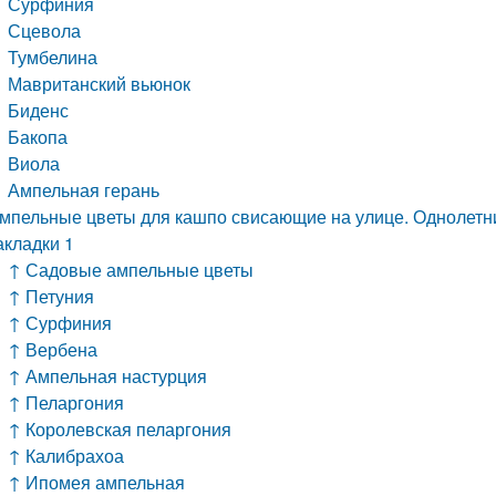
Сурфиния
Сцевола
Тумбелина
Мавританский вьюнок
Биденс
Бакопа
Виола
Ампельная герань
мпельные цветы для кашпо свисающие на улице. Однолетн
акладки 1
↑ Садовые ампельные цветы
↑ Петуния
↑ Сурфиния
↑ Вербена
↑ Ампельная настурция
↑ Пеларгония
↑ Королевская пеларгония
↑ Калибрахоа
↑ Ипомея ампельная