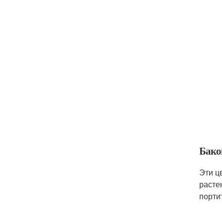
Бако
Эти ц
расте
порти