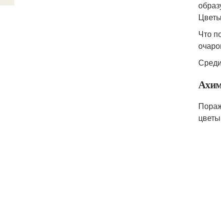
образ
Цветы
Что п
очаро
Среди
Ахим
Пораж
цветы