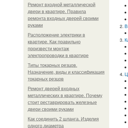
Ремонт входной металлической
двери в квартире. Правила
ремонта входных дверей своими
руками
В
Расположение электрики в
К
квартире. Как правильно
произвести монтаж
электропроводки в квартире
Типы токарных резцов.
Назначение, виды и классификация
Ц
токарных резцов
Ремонт дверей входных
металлических в квартире. Почему
стоит реставрировать железные
двери своими руками
Как соединить 2 шланга. Изделия
одного диаметра