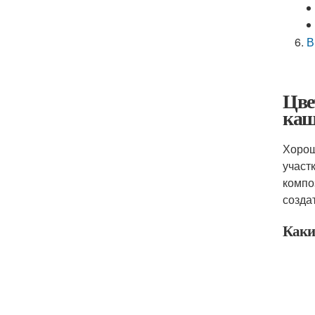
В
Цве
каш
Хорош
участ
компо
созда
Каки