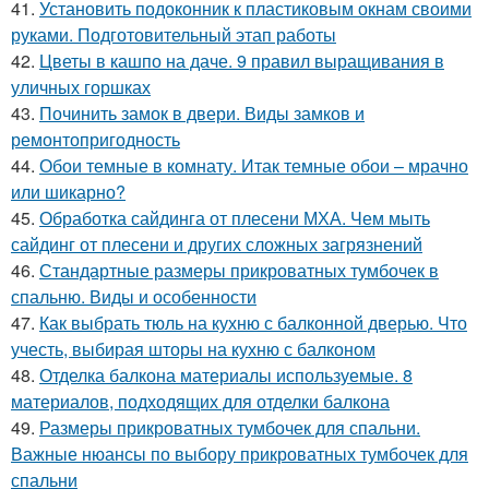
41.
Установить подоконник к пластиковым окнам своими
руками. Подготовительный этап работы
42.
Цветы в кашпо на даче. 9 правил выращивания в
уличных горшках
43.
Починить замок в двери. Виды замков и
ремонтопригодность
44.
Обои темные в комнату. Итак темные обои – мрачно
или шикарно?
45.
Обработка сайдинга от плесени МХА. Чем мыть
сайдинг от плесени и других сложных загрязнений
46.
Стандартные размеры прикроватных тумбочек в
спальню. Виды и особенности
47.
Как выбрать тюль на кухню с балконной дверью. Что
учесть, выбирая шторы на кухню с балконом
48.
Отделка балкона материалы используемые. 8
материалов, подходящих для отделки балкона
49.
Размеры прикроватных тумбочек для спальни.
Важные нюансы по выбору прикроватных тумбочек для
спальни