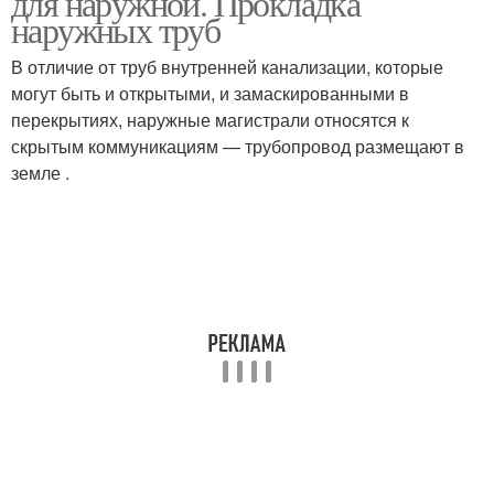
для наружной. Прокладка
наружных труб
В отличие от труб внутренней канализации, которые
Трубы в ванной
могут быть и открытыми, и замаскированными в
Трубы для применения
комнате
перекрытиях, наружные магистрали относятся к
скрытым коммуникациям — трубопровод размещают в
земле .
Наклон для наружной
Наружная канализация
канализации