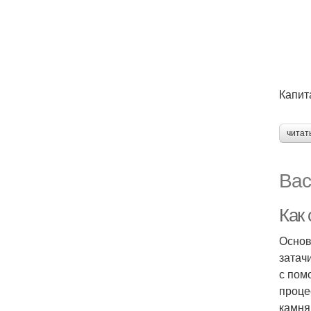
Капит
читат
Вас
Как
Основ
затач
с пом
проце
камня