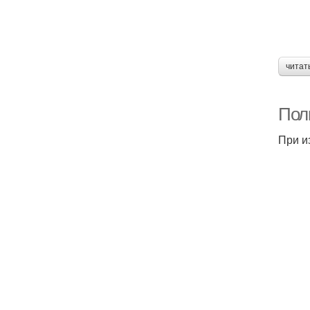
читат
Пол
При и