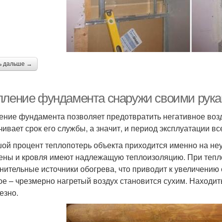
ь дальше →
пление фундамента снаружи своими рук
ение фундамента позволяет предотвратить негативное возд
чивает срок его службы, а значит, и период эксплуатации вс
ой процент теплопотерь объекта приходится именно на не
тены и кровля имеют надлежащую теплоизоляцию. При тепл
нительные источники обогрева, что приводит к увеличению
ое – чрезмерно нагретый воздух становится сухим. Находи
езно.