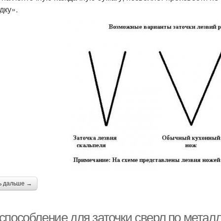
дку».
ь дальше →
способление для заточки сверл по метал