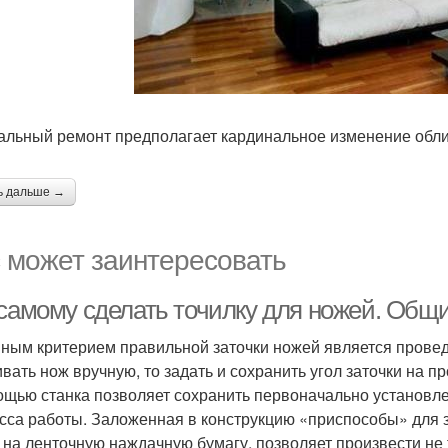
альный ремонт предполагает кардинальное изменение обл
ь дальше →
 может заинтересовать
 самому сделать точилку для ножей. Общ
ным критерием правильной заточки ножей является провед
ивать нож вручную, то задать и сохранить угол заточки на 
ощью станка позволяет сохранить первоначально установле
сса работы. Заложенная в конструкцию «приспособы» для 
 на ленточную наждачную бумагу, позволяет произвести не 