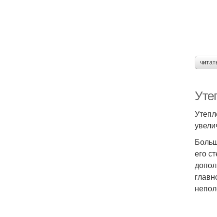
читат
Уте
Утепл
увели
Больш
его с
допол
главн
непол