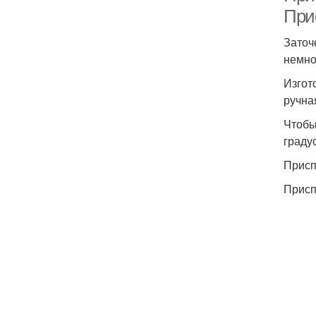
При
Заточ
немно
Изгот
ручна
Чтобы
граду
Присп
Присп