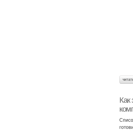
читат
Как
ком
Списо
готов