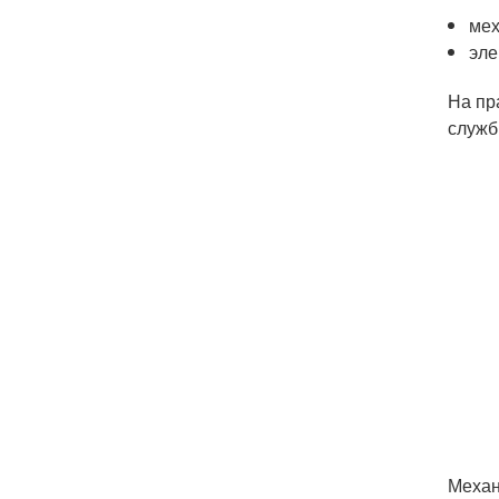
мех
эле
На пр
служб
Механ