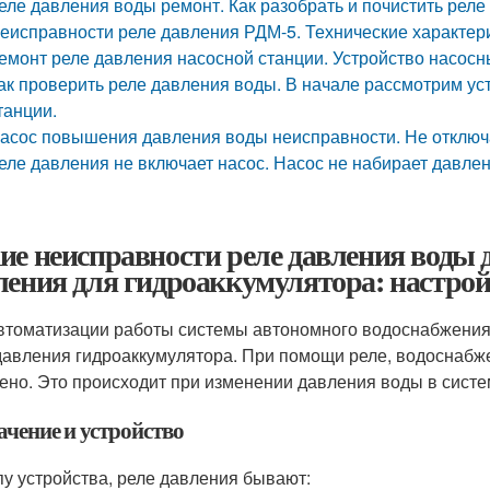
еле давления воды ремонт. Как разобрать и почистить рел
еисправности реле давления РДМ-5. Технические характери
емонт реле давления насосной станции. Устройство насосн
ак проверить реле давления воды. В начале рассмотрим ус
танции.
асос повышения давления воды неисправности. Не отключа
еле давления не включает насос. Насос не набирает давле
ие неисправности реле давления воды д
ления для гидроаккумулятора: настрой
втоматизации работы системы автономного водоснабжения
давления гидроаккумулятора. При помощи реле, водоснабж
ено. Это происходит при изменении давления воды в сист
ачение и устройство
пу устройства, реле давления бывают: