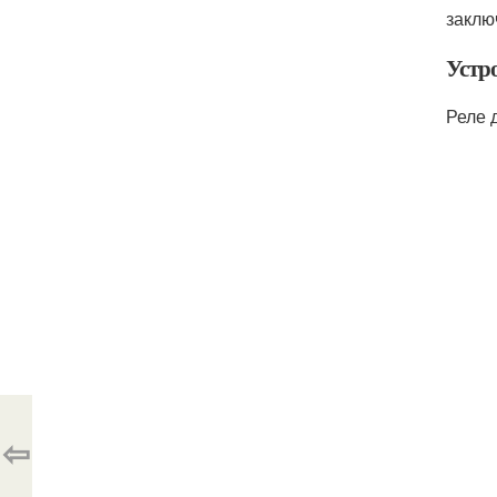
заклю
Устр
Реле 
⇦