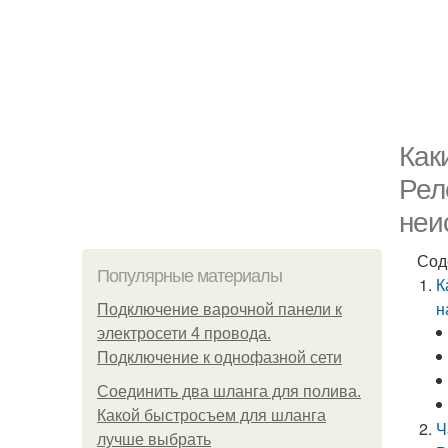
Как
Рел
неи
Сод
Популярные материалы
К
н
Подключение варочной панели к
электросети 4 провода.
Подключение к однофазной сети
Соединить два шланга для полива.
Какой быстросъем для шланга
Ч
лучше выбрать