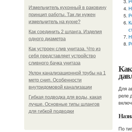
Р
Измельчитель кухонный в раковину
Н
принцип работы. Так ли нужен
Р
измельчитель на кухне?
К
с
Как соединить 2 шланга. Изделия
Н
одного диаметра
Р
Как устроен слив унитаза. Что из
себя представляет устройство
сливного бачка унитаза
Как
дав
Уклон канализационной трубы на 1
метр снип. Особенности
внутридомовой канализации
Для а
реле 
Гибкая подводка для воды, какая
включ
лучше. Основные типы шлангов
для гибкой подводки
Назн
По ти