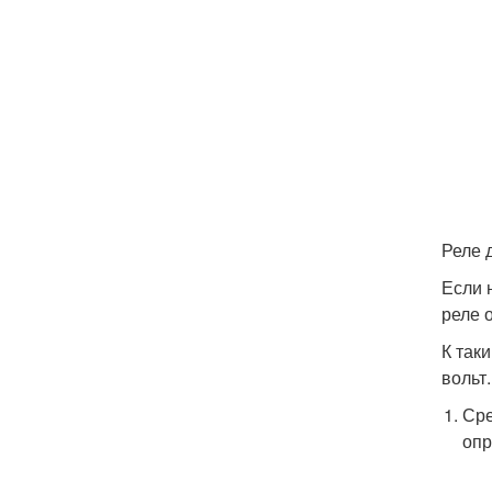
Реле 
Если 
реле 
К так
вольт
Сре
опр