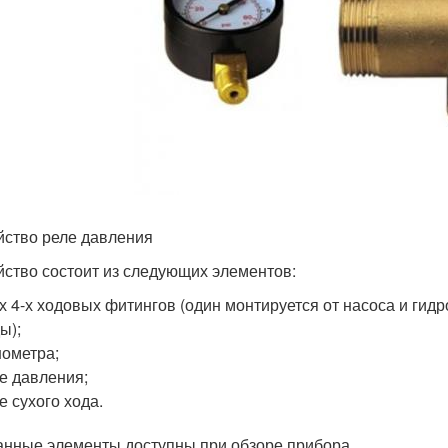
йство реле давления
йство состоит из следующих элементов:
х 4-х ходовых фитингов (один монтируется от насоса и гидр
ы);
ометра;
е давления;
е сухого хода.
анные элементы доступны при обзоре прибора.