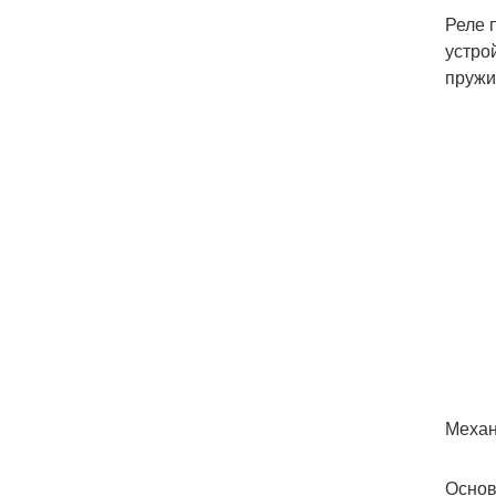
Реле 
устро
пружи
Механ
Основ