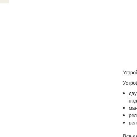
Устро
Устро
дву
вод
ман
рел
рел
Все д