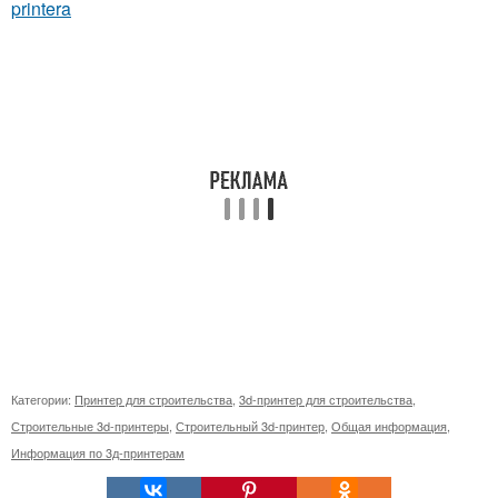
printera
Категории:
Принтер для строительства
,
3d-принтер для строительства
,
Строительные 3d-принтеры
,
Строительный 3d-принтер
,
Общая информация
,
Информация по 3д-принтерам