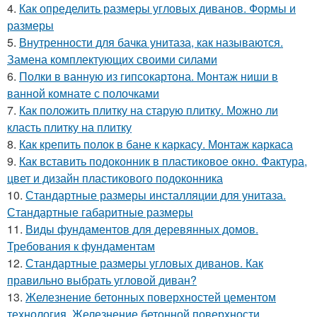
4.
Как определить размеры угловых диванов. Формы и
размеры
5.
Внутренности для бачка унитаза, как называются.
Замена комплектующих своими силами
6.
Полки в ванную из гипсокартона. Монтаж ниши в
ванной комнате с полочками
7.
Как положить плитку на старую плитку. Можно ли
класть плитку на плитку
8.
Как крепить полок в бане к каркасу. Монтаж каркаса
9.
Как вставить подоконник в пластиковое окно. Фактура,
цвет и дизайн пластикового подоконника
10.
Стандартные размеры инсталляции для унитаза.
Стандартные габаритные размеры
11.
Виды фундаментов для деревянных домов.
Требования к фундаментам
12.
Стандартные размеры угловых диванов. Как
правильно выбрать угловой диван?
13.
Железнение бетонных поверхностей цементом
технология. Железнение бетонной поверхности