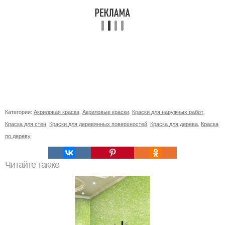
Категории:
Акриловая краска
,
Акриловые краски
,
Краски для наружных работ
,
Краска для стен
,
Краски для деревянных поверхностей
,
Краска для дерева
,
Краска
по дереву
Читайте также