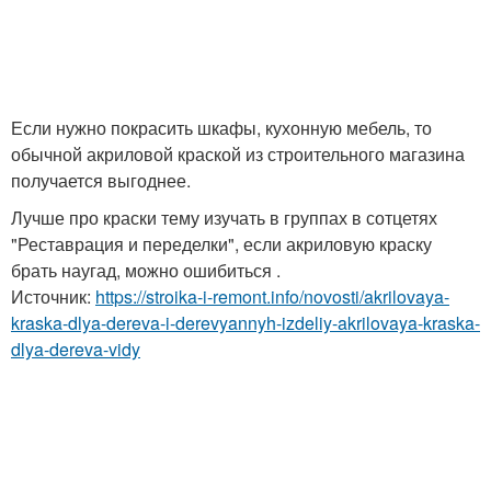
Если нужно покрасить шкафы, кухонную мебель, то
обычной акриловой краской из строительного магазина
получается выгоднее.
Лучше про краски тему изучать в группах в сотцетях
"Реставрация и переделки", если акриловую краску
брать наугад, можно ошибиться .
Источник:
https://stroika-i-remont.info/novosti/akrilovaya-
kraska-dlya-dereva-i-derevyannyh-izdeliy-akrilovaya-kraska-
dlya-dereva-vidy