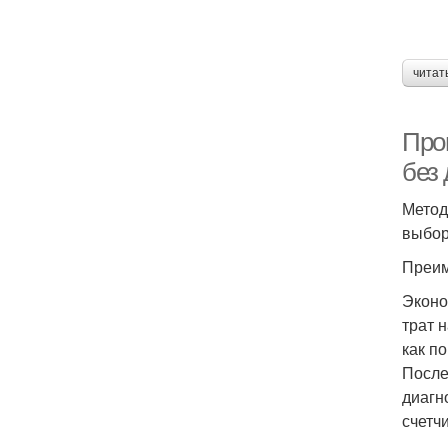
читат
Про
без
Метод
выбор
Преим
Эконо
трат 
как п
После
диагн
счетч