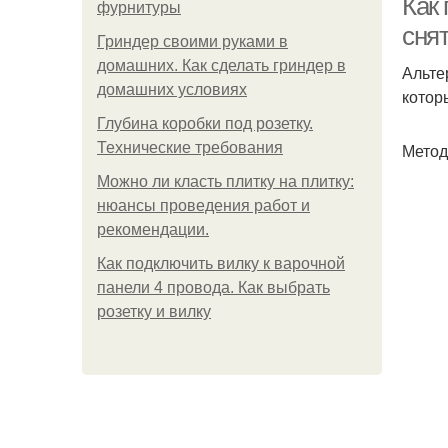
Как 
фурнитуры
сня
Гриндер своими руками в
домашних. Как сделать гриндер в
Альте
домашних условиях
котор
Глубина коробки под розетку.
Технические требования
Метод
Можно ли класть плитку на плитку:
нюансы проведения работ и
рекомендации.
Как подключить вилку к варочной
панели 4 провода. Как выбрать
розетку и вилку