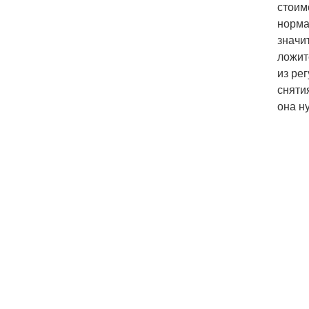
стоим
норма
значи
ложит
из ре
сняти
она н