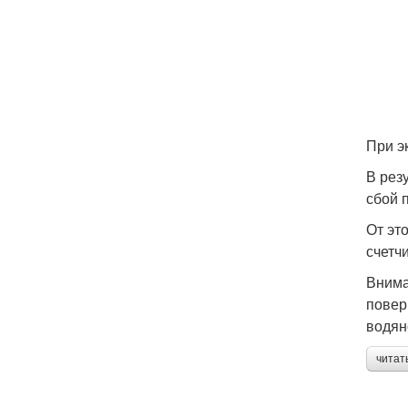
При э
В рез
сбой 
От эт
счетч
Внима
повер
водян
читат