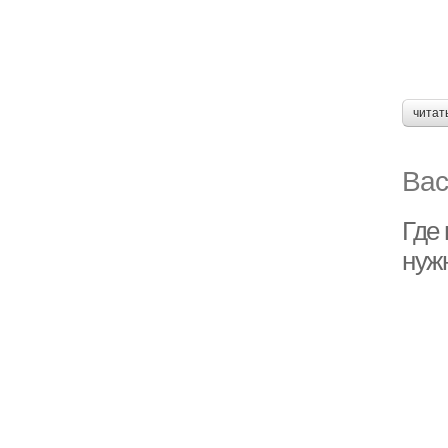
читат
Вас
Где 
нуж