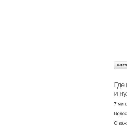
читат
Где 
и н
7 мин.
Водо
О важ