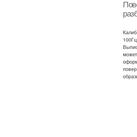
Пов
раз
Калиб
100Гц
Выпис
может
оформ
повер
образ