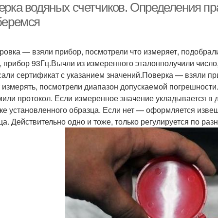
ерка водяных счетчиков. Определения пр
беремся
ровка — взяли прибор, посмотрели что измеряет, подобрал
, прибор 93Гц.Вычли из измеренного эталонполучили число,
али сертификат с указанием значений.Поверка — взяли при
 измерять, посмотрели диапазон допускаемой погрешности.
или протокол. Если измеренное значение укладывается в 
ке установленного образца. Если нет — оформляется извещ
ца. Действительно одно и тоже, только регулируется по раз