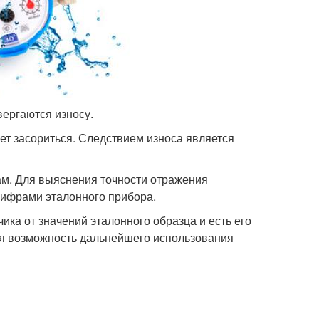
ергаются износу.
жет засориться. Следствием износа является
кам. Для выяснения точности отражения
цифрами эталонного прибора.
ка от значений эталонного образца и есть его
ся возможность дальнейшего использования