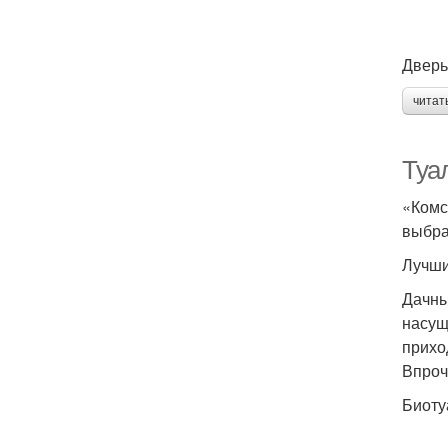
Дверь
читат
Туа
«Комс
выбра
Лучши
Дачны
насущ
прихо
Впроч
Биотуа