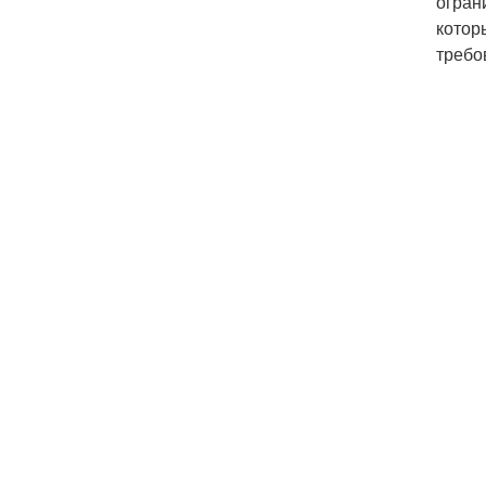
огран
котор
требо