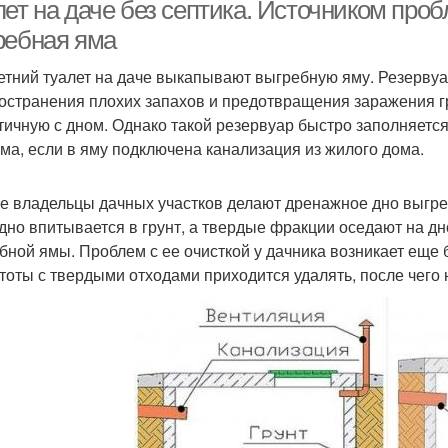
ет на даче без септика. Источником проб
ребная яма
етний туалет на даче выкапывают выгребную яму. Резерву
Туалет с герметичной
Садовый туалет
остранения плохих запахов и предотвращения заражения гр
ямой
стан
тичную с дном. Однако такой резервуар быстро заполняется
ма, если в яму подключена канализация из жилого дома.
е владельцы дачных участков делают дренажное дно выгре
дно впитывается в грунт, а твердые фракции оседают на д
бной ямы. Проблем с ее очисткой у дачника возникает еще
тоты с твердыми отходами приходится удалять, после чего