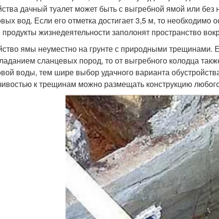
йства дачный туалет может быть с выгребной ямой или без
овых вод. Если его отметка достигает 3,5 м, то необходимо
 продукты жизнедеятельности заполонят пространство вокр
йство ямы неуместно на грунте с природными трещинами. Е
ладанием сланцевых пород, то от выгребного колодца также
овой воды, тем шире выбор удачного варианта обустройства
чивостью к трещинам можно размещать конструкцию любого