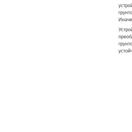
устро
грунт
Иначе
Устро
преоб
грунт
устой