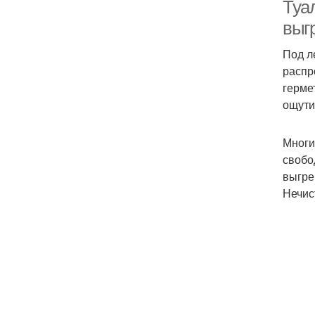
Туал
выг
Под л
распр
герме
ощути
Многи
свобо
выгре
Нечис