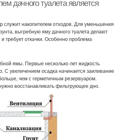
лем дачного туалета является
ар служит накопителем отходов. Для уменьшения
Нормы для
унта, выгребную яму дачного туалета делают
дартных туалетов
 и требует откачки. Особенно проблема
бной ямы. Первые несколько лет жидкость
но. С увеличением осадка начинается заиливание
 больше, чем с герметичным резервуаром.
 нужно восстанавливать фильтрующее дно.