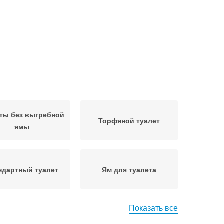
ты без выгребной
Торфяной туалет
ямы
ндартный туалет
Ям для туалета
Показать все
алет без запаха
Деревянные туалеты