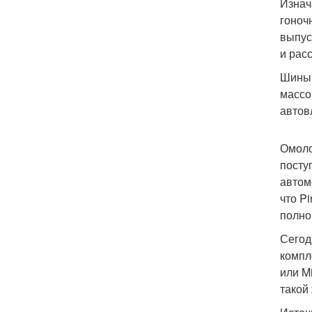
Изнач
гоноч
выпус
и рас
Шины 
массо
автов
Омоло
посту
автом
что P
полно
Сегод
компл
или M
такой