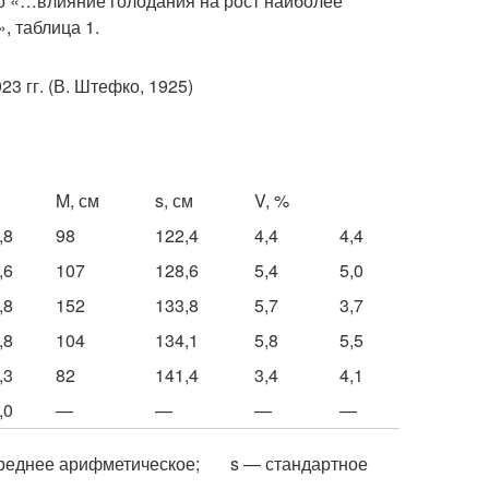
то «…влияние голодания на рост наиболее
, таблица 1.
3 гг. (В. Штефко, 1925)
M, см
s, см
V, %
,8
98
122,4
4,4
4,4
,6
107
128,6
5,4
5,0
,8
152
133,8
5,7
3,7
,8
104
134,1
5,8
5,5
,3
82
141,4
3,4
4,1
,0
—
—
—
—
– среднее арифметическое; s — стандартное