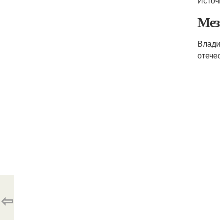
Источ
Мез
Влади
отече
⇦