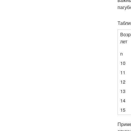
важны
пагуб
Табли
Возр
лет
n
10
11
12
13
14
15
Приме