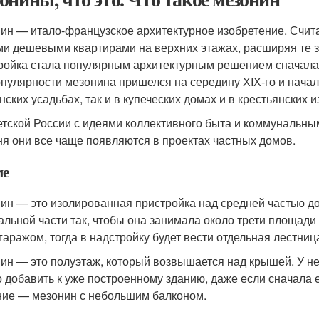
ин — итало-французское архитектурное изобретение. Счита
и дешевыми квартирами на верхних этажах, расширяя те з
ройка стала популярным архитектурным решением сначала в
опулярности мезонина пришелся на середину ХIХ-го и нача
ских усадьбах, так и в купеческих домах и в крестьянских и
етской России с идеями коллективного быта и коммунальны
ня они все чаще появляются в проектах частных домов.
ме
ин — это изолированная пристройка над средней частью до
альной части так, чтобы она занимала около трети площади
 гаражом, тогда в надстройку будет вести отдельная лестниц
ин — это полуэтаж, который возвышается над крышей. У не
 добавить к уже построенному зданию, даже если сначала 
ие — мезонин с небольшим балконом.