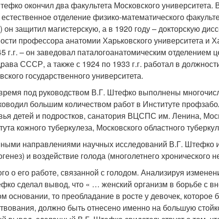
Штефко окончил два факультета Московского университета. В
– естественное отделение физико-математического факульте
) он защитил магистерскую, а в 1920 году – докторскую дисс
ости профессора анатомии Харьковского университета и Ха
45 г.г. – он заведовал паталогоанатомическим отделением ц
рава СССР, а также с 1924 по 1933 г.г. работал в должно
вского государственного университета.
 время под руководством В.Г. Штефко выполнены многочисл
ководил большим количеством работ в Институте профзабол
вья детей и подростков, санатория ВЦСПС им. Ленина, Моск
тута кожного туберкулеза, Московского областного туберкул
ными направлениями научных исследований В.Г. Штефко и 
генез) и воздействие голода (многолетнего хронического н
го о его работе, связанной с голодом. Анализируя изменени
ефко сделал вывод, что « … женский организм в борьбе с в
ом основании, то преобладание в росте у девочек, которое б
твования, должно быть отнесено именно на большую стойко