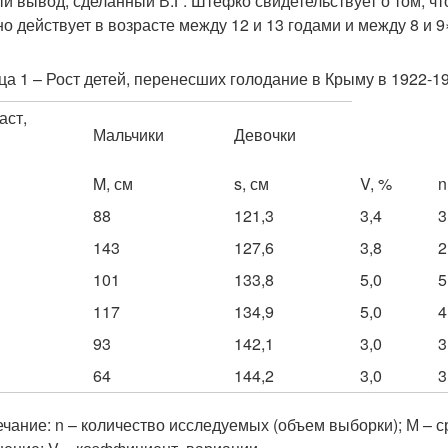
й вывод, сделанный В.Г. Штефко свидетельствует о том, ч
но действует в возрасте между 12 и 13 годами и между 8 и 9»
ца 1 – Рост детей, перенесших голодание в Крыму в 1922-192
аст,
Мальчики
Девочки
M, см
s, см
V, %
n
88
121,3
3,4
3
143
127,6
3,8
2
101
133,8
5,0
5
117
134,9
5,0
4
93
142,1
3,0
3
64
144,2
3,0
3
чание: n – количество исследуемых (объем выборки); М 