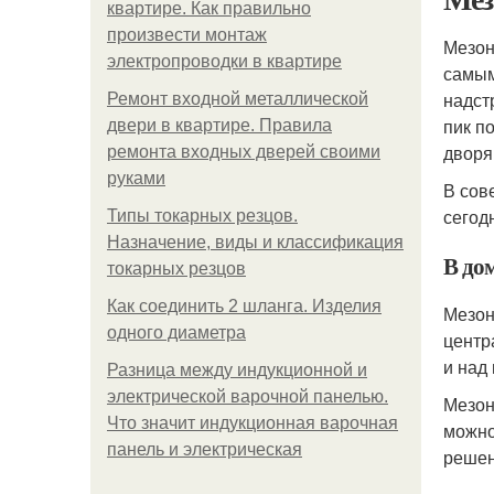
квартире. Как правильно
произвести монтаж
Мезон
электропроводки в квартире
самым
надст
Ремонт входной металлической
пик п
двери в квартире. Правила
дворян
ремонта входных дверей своими
руками
В сов
сегод
Типы токарных резцов.
Назначение, виды и классификация
В до
токарных резцов
Как соединить 2 шланга. Изделия
Мезон
одного диаметра
центр
и над
Разница между индукционной и
электрической варочной панелью.
Мезон
Что значит индукционная варочная
можно
панель и электрическая
решен