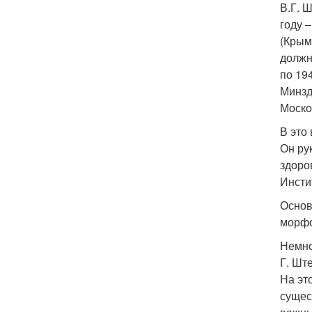
В.Г. 
году 
(Крым
должн
по 19
Минзд
Моско
В это
Он ру
здоро
Инсти
Основ
морфо
Немно
Г. Шт
На эт
сущес