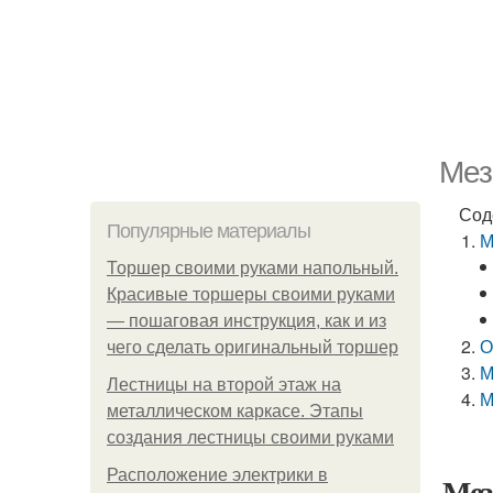
Мез
Сод
Популярные материалы
М
Торшер своими руками напольный.
Красивые торшеры своими руками
— пошаговая инструкция, как и из
О
чего сделать оригинальный торшер
М
Лестницы на второй этаж на
М
металлическом каркасе. Этапы
создания лестницы своими руками
Расположение электрики в
Мез