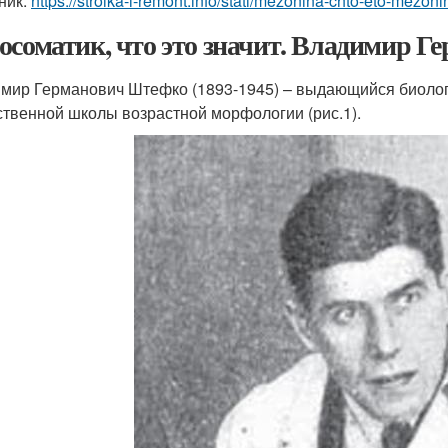
ник:
https://stroika-i-remont.info/stati/mezonina-chto-eto-mezon
осоматик, что это значит. Владимир 
мир Германович Штефко (1893-1945) – выдающийся биолог,
ственной школы возрастной морфологии (рис.1).