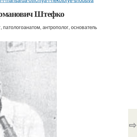
in-i-mansarda-otlichiya-i-nekotorye-shodstva
Германович Штефко
 патологоанатом, антрополог, основатель
⇨