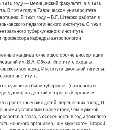
 1915 году — медицинский факультет, а в 1916
та. В 1919 году в Таврическом университете
ертацию. В 1921 году – В.Г. Штефко работал в
рьковского педагогического института. С 1924
ентрального туберкулезного института
сти профессора кафедры антропологии
енные кандидатские и докторские диссертации.
еваний им. В.А. Обуха, Институте охраны
овского зоопарка, Института школьной гигиены,
езного института.
его учеников были туберкулез (патология и
едоедания) на детский и взрослый организм.
я в росте крымских детей, перенесших голод, В.
нешними условиями более стоек, чем мужской.
росается в глаза, в особенности в годы тяжелого
сть женского организма, чем мужского». Второй