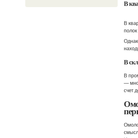
В кв
В ква
полок
Однак
наход
В ск
В про
— мно
счет 
Омо
пер
Омоло
смысл