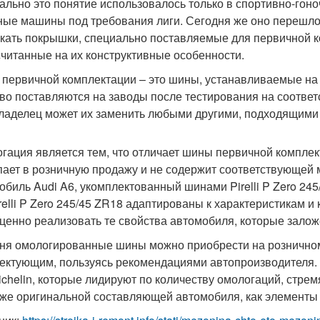
ально это понятие использовалось только в спортивно-гон
ные машины под требования лиги. Сегодня же оно перешло 
кать покрышки, специально поставляемые для первичной 
считанные на их конструктивные особенности.
первичной комплектации – это шины, устанавливаемые на 
во поставляются на заводы после тестирования на соответ
ладелец может их заменить любыми другими, подходящими 
гация является тем, что отличает шины первичной комплект
пает в розничную продажу и не содержит соответствующей 
обиль Audi A6, укомплектованный шинами Pirelli P Zero 245
irelli P Zero 245/45 ZR18 адаптированы к характеристикам 
ценно реализовать те свойства автомобиля, которые залож
ня омологированные шины можно приобрести на розничном
ектующим, пользуясь рекомендациями автопроизводителя. И 
ichelin, которые лидируют по количеству омологаций, стре
 же оригинальной составляющей автомобиля, как элементы 