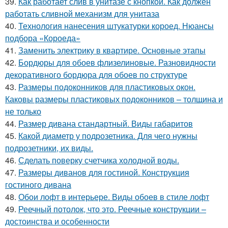
39.
Как работает слив в унитазе с кнопкой. Как должен
работать сливной механизм для унитаза
40.
Технология нанесения штукатурки короед. Нюансы
подбора «Короеда»
41.
Заменить электрику в квартире. Основные этапы
42.
Бордюры для обоев флизелиновые. Разновидности
декоративного бордюра для обоев по структуре
43.
Размеры подоконников для пластиковых окон.
Каковы размеры пластиковых подоконников – толщина и
не только
44.
Размер дивана стандартный. Виды габаритов
45.
Какой диаметр у подрозетника. Для чего нужны
подрозетники, их виды.
46.
Сделать поверку счетчика холодной воды.
47.
Размеры диванов для гостиной. Конструкция
гостиного дивана
48.
Обои лофт в интерьере. Виды обоев в стиле лофт
49.
Реечный потолок, что это. Реечные конструкции –
достоинства и особенности