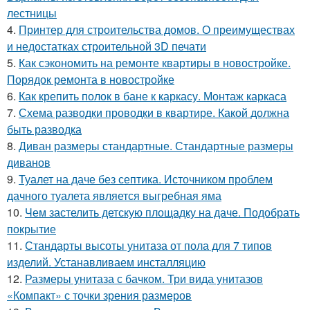
лестницы
4.
Принтер для строительства домов. О преимуществах
и недостатках строительной 3D печати
5.
Как сэкономить на ремонте квартиры в новостройке.
Порядок ремонта в новостройке
6.
Как крепить полок в бане к каркасу. Монтаж каркаса
7.
Схема разводки проводки в квартире. Какой должна
быть разводка
8.
Диван размеры стандартные. Стандартные размеры
диванов
9.
Туалет на даче без септика. Источником проблем
дачного туалета является выгребная яма
10.
Чем застелить детскую площадку на даче. Подобрать
покрытие
11.
Стандарты высоты унитаза от пола для 7 типов
изделий. Устанавливаем инсталляцию
12.
Размеры унитаза с бачком. Три вида унитазов
«Компакт» с точки зрения размеров