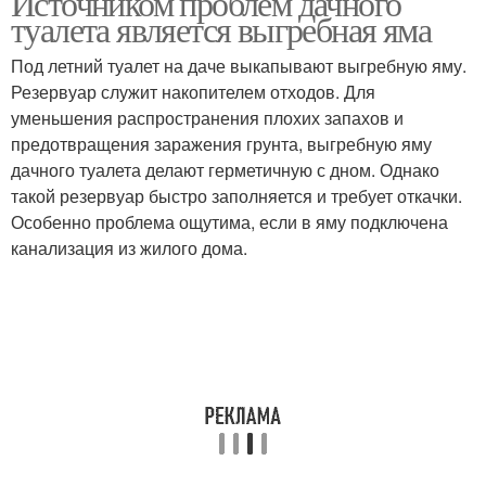
Источником проблем дачного
туалета является выгребная яма
Под летний туалет на даче выкапывают выгребную яму.
Резервуар служит накопителем отходов. Для
Стандартный туалет
Ям для туалета
уменьшения распространения плохих запахов и
предотвращения заражения грунта, выгребную яму
дачного туалета делают герметичную с дном. Однако
такой резервуар быстро заполняется и требует откачки.
Туалет от фекалий
Уличный туалет
Особенно проблема ощутима, если в яму подключена
канализация из жилого дома.
Туалет без запаха
Садовый туалет
Туалет с герметичной
Туалет без ямы
ямой