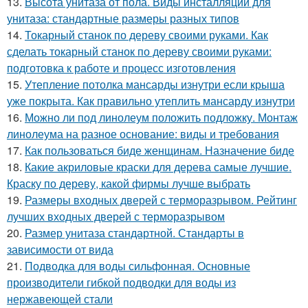
13.
Высота унитаза от пола. Виды инсталляции для
унитаза: стандартные размеры разных типов
14.
Токарный станок по дереву своими руками. Как
сделать токарный станок по дереву своими руками:
подготовка к работе и процесс изготовления
15.
Утепление потолка мансарды изнутри если крыша
уже покрыта. Как правильно утеплить мансарду изнутри
16.
Можно ли под линолеум положить подложку. Монтаж
линолеума на разное основание: виды и требования
17.
Как пользоваться биде женщинам. Назначение биде
18.
Какие акриловые краски для дерева самые лучшие.
Краску по дереву, какой фирмы лучше выбрать
19.
Размеры входных дверей с терморазрывом. Рейтинг
лучших входных дверей с терморазрывом
20.
Размер унитаза стандартной. Стандарты в
зависимости от вида
21.
Подводка для воды сильфонная. Основные
производители гибкой подводки для воды из
нержавеющей стали