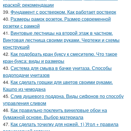
краской: рекомендации
39.
Фундамент с ростверком. Как работает ростверк
40.
Размеры рамок розеток. Размер современной
розетки с рамкой
41.
Винтовые лестницы на второй этаж в частном.
Винтовая лестница своими руками. Чертежи и схемы
конструкций
42.
Как подобрать кран буксу к смесителю. Что такое
кран-букса: виды и размеры
43.
Система для смыва в бачке унитаза. Способы
водоподачи унитазов
44.
Как сделать горшки для цветов своими руками.
Кашпо из чемодана
45.
Слив душевого поддона. Виды сифонов по способу
управления сливом
46.
Как правильно поклеить виниловые обои на
бумажной основе. Выбор материала
47.
Как сделать точилку для ножей. 1) Угол + правила