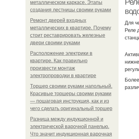
Рел
металлическом каркасе. Этапы
вод
создания лестницы своими руками
Ремонт дверей входных
Для ч
металлических в квартире. Почему
Реле 
стоит реставрировать железные
станц
двери своими руками
Расположение электрики в
Актив
квартире. Как правильно
нижне
произвести монтаж
регул
электропроводки в квартире
Более
Торшер своими руками напольный.
разли
Красивые торшеры своими руками
— пошаговая инструкция, как и из
чего сделать оригинальный торшер
Разница между индукционной и
электрической варочной панелью.
Что значит индукционная варочная