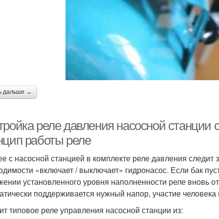
ь дальше →
тройка реле давления насосной станции 
нцип работы реле
е с насосной станцией в комплекте реле давления следит 
одимости «включает / выключает» гидронасос. Если бак пуст,
жении установленного уровня наполненности реле вновь от
атически поддерживается нужный напор, участие человека в
ит типовое реле управления насосной станции из: