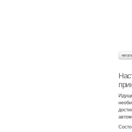
читат
Нас
при
Идуще
необх
дости
автом
Состо