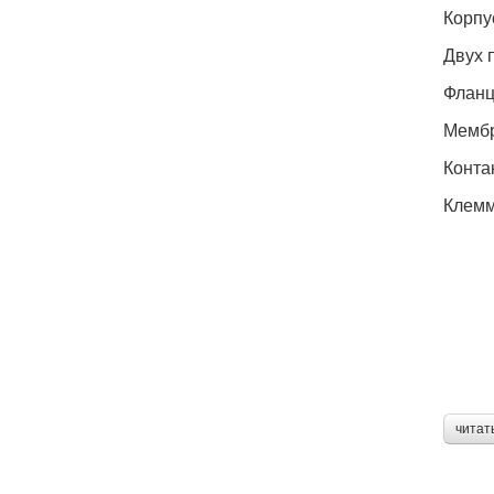
Корпу
Двух 
Фланц
Мембр
Конта
Клемм
читат