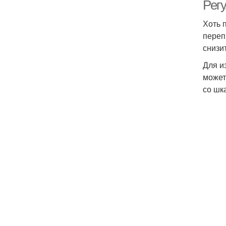
Рег
Хоть 
переп
снизи
Для и
может
со шк