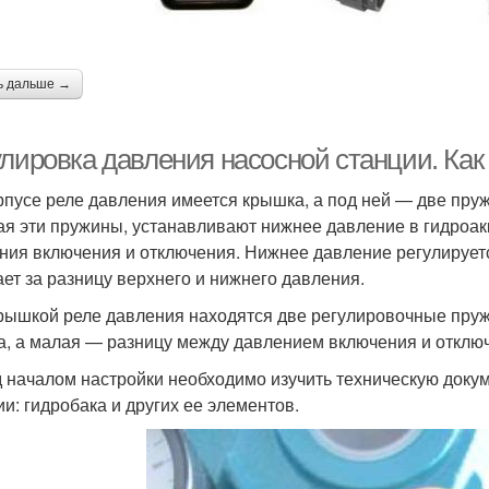
ь дальше →
улировка давления насосной станции. Как
рпусе реле давления имеется крышка, а под ней — две пру
я эти пружины, устанавливают нижнее давление в гидроак
ния включения и отключения. Нижнее давление регулирует
ает за разницу верхнего и нижнего давления.
рышкой реле давления находятся две регулировочные пру
а, а малая — разницу между давлением включения и отклю
 началом настройки необходимо изучить техническую докум
ии: гидробака и других ее элементов.