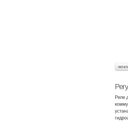
читат
Рег
Реле 
комму
устан
гидро