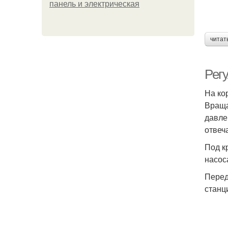
панель и электрическая
читат
Рег
На ко
Враща
давле
отвеч
Под к
насос
Перед
станц