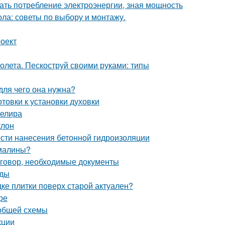
ать потребление электроэнергии, зная мощность
ла: советы по выбору и монтажу.
роект
олета. Пескоструй своими руками: типы
 для чего она нужна?
товки к установки духовки
велира
клон
сти нанесения бетонной гидроизоляции
 малины?
оговор, необходимые документы
иды
дке плитки поверх старой актуален?
ре
 общей схемы
кции