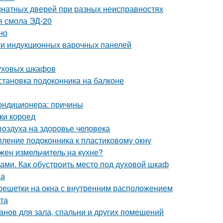
натных дверей при разных неисправностях
я смола ЭД-20
но
ти индукционных варочных панелей
духовых шкафов
становка подоконника на балконе
 кондиционера: причины
ки короед
оздуха на здоровье человека
пление подоконника к пластиковому окну
жен измельчитель на кухне?
ками. Как обустроить место под духовой шкаф
жа
решетки на окна с внутренним расположением
та
нов для зала, спальни и других помещений