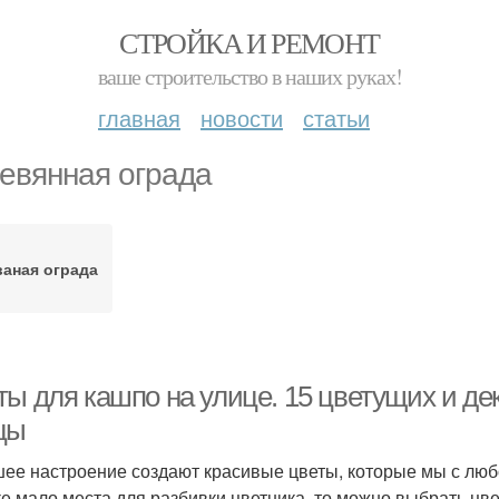
СТРОЙКА И РЕМОНТ
ваше строительство в наших руках!
главная
новости
статьи
евянная ограда
ваная ограда
ты для кашпо на улице. 15 цветущих и де
цы
ее настроение создают красивые цветы, которые мы с любо
ке мало места для разбивки цветника, то можно выбрать цв