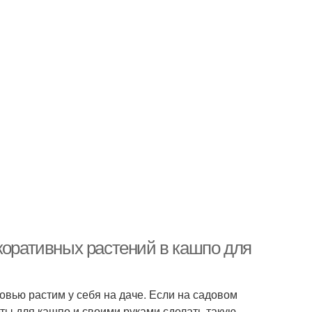
коративных растений в кашпо для
вью растим у себя на даче. Если на садовом
еты для кашпо и своими руками сделать такую