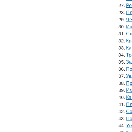
27.
Ре
28.
Пл
29.
Че
30.
Ин
31.
Сх
32.
Кр
33.
Ка
34.
Тр
35.
За
36.
По
37.
Ув
38.
Пр
39.
Из
40.
Ка
41.
Пл
42.
Со
43.
По
44.
Уг