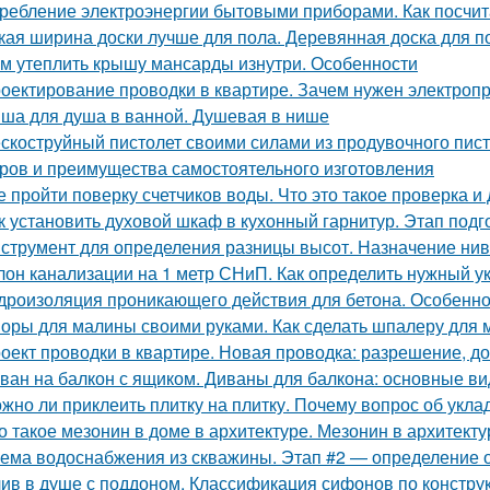
ребление электроэнергии бытовыми приборами. Как посчит
кая ширина доски лучше для пола. Деревянная доска для по
м утеплить крышу мансарды изнутри. Особенности
оектирование проводки в квартире. Зачем нужен электроп
ша для душа в ванной. Душевая в нише
скоструйный пистолет своими силами из продувочного пист
ров и преимущества самостоятельного изготовления
е пройти поверку счетчиков воды. Что это такое проверка и
к установить духовой шкаф в кухонный гарнитур. Этап подго
струмент для определения разницы высот. Назначение ни
лон канализации на 1 метр СНиП. Как определить нужный у
дроизоляция проникающего действия для бетона. Особенно
оры для малины своими руками. Как сделать шпалеру для
оект проводки в квартире. Новая проводка: разрешение, д
ван на балкон с ящиком. Диваны для балкона: основные в
жно ли приклеить плитку на плитку. Почему вопрос об укла
о такое мезонин в доме в архитектуре. Мезонин в архитекту
ема водоснабжения из скважины. Этап #2 — определение
ив в душе с поддоном. Классификация сифонов по констру