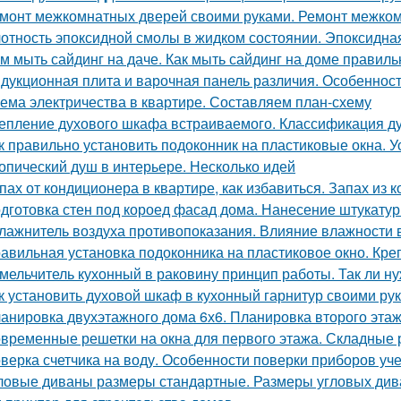
монт межкомнатных дверей своими руками. Ремонт межком
отность эпоксидной смолы в жидком состоянии. Эпоксидна
м мыть сайдинг на даче. Как мыть сайдинг на доме правиль
дукционная плита и варочная панель различия. Особеннос
ема электричества в квартире. Составляем план-схему
епление духового шкафа встраиваемого. Классификация 
к правильно установить подоконник на пластиковые окна. У
опический душ в интерьере. Несколько идей
пах от кондиционера в квартире, как избавиться. Запах из
дготовка стен под короед фасад дома. Нанесение штукатур
лажнитель воздуха противопоказания. Влияние влажности в
авильная установка подоконника на пластиковое окно. Кре
мельчитель кухонный в раковину принцип работы. Так ли ну
к установить духовой шкаф в кухонный гарнитур своими ру
анировка двухэтажного дома 6х6. Планировка второго эта
временные решетки на окна для первого этажа. Складные 
верка счетчика на воду. Особенности поверки приборов уче
ловые диваны размеры стандартные. Размеры угловых дива