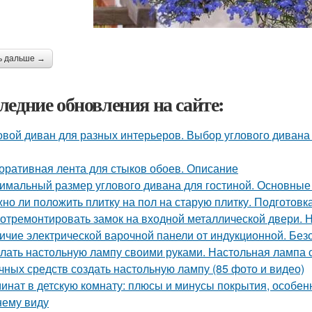
ь дальше →
ледние обновления на сайте:
овой диван для разных интерьеров. Выбор углового дивана 
оративная лента для стыков обоев. Описание
имальный размер углового дивана для гостиной. Основны
но ли положить плитку на пол на старую плитку. Подготовк
 отремонтировать замок на входной металлической двери.
ичие электрической варочной панели от индукционной. Без
лать настольную лампу своими руками. Настольная лампа с
чных средств создать настольную лампу (85 фото и видео)
инат в детскую комнату: плюсы и минусы покрытия, особен
ему виду