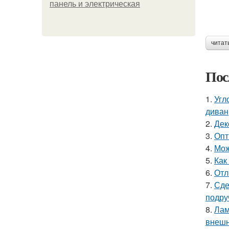
панель и электрическая
читат
Пос
1.
Угл
диван
2.
Дек
3.
Опт
4.
Мож
5.
Как
6.
Отл
7.
Сде
подру
8.
Лам
внешн