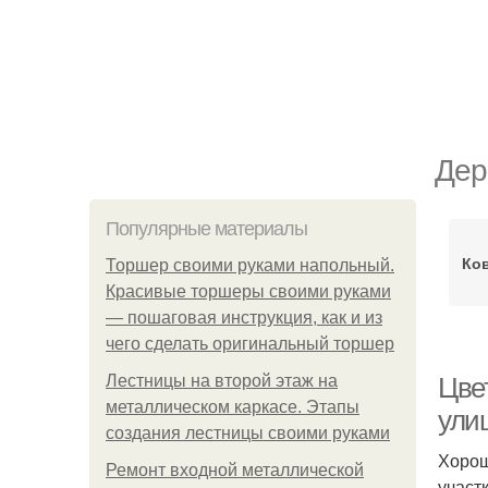
Дер
Популярные материалы
Ко
Торшер своими руками напольный.
Красивые торшеры своими руками
— пошаговая инструкция, как и из
чего сделать оригинальный торшер
Лестницы на второй этаж на
Цве
металлическом каркасе. Этапы
ули
создания лестницы своими руками
Хорош
Ремонт входной металлической
участ