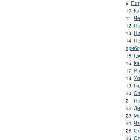
9.
Пот
10.
Ка
11.
Че
12.
Пр
13.
Ни
14.
Пе
прибо
15.
Гд
16.
Ка
17.
Ин
18.
Ук
19.
Ги
20.
Оп
21.
Пр
22.
Ди
23.
Мо
24.
Чт
25.
Сх
26.
Сл