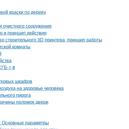
вой краски по дереву
ия очистного сооружения
о и принцип действия
во строительного 3D принтера, принцип работы
тской комнаты
й
йства
СГБ-1,8
духовых шкафов
оздуха на здоровье человека
льного пирога
ричины поломок двери
и. Основные параметры