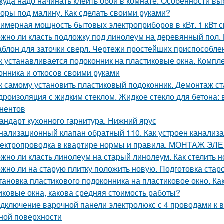
куда надо начинать клеить обои в комнате. Особенности вы
оры под малину. Как сделать своими руками?
имерная мощность бытовых электроприборов в кВт. 1 кВт с
жно ли класть подложку под линолеум на деревянный пол.
блон для заточки сверл. Чертежи простейших приспособле
к устанавливается подоконник на пластиковые окна. Комп
онника и откосов своими руками
к самому установить пластиковый подоконник. Демонтаж ст
дроизоляция с жидким стеклом. Жидкое стекло для бетона:
нентов
андарт кухонного гарнитура. Нижний ярус
нализационный клапан обратный 110. Как устроен канализ
ектропроводка в квартире нормы и правила. МОНТАЖ
жно ли класть линолеум на старый линолеум. Как стелить 
жно ли на старую плитку положить новую. Подготовка старо
тановка пластикового подоконника на пластиковое окно. Ка
иковые окна, какова средняя стоимость работы?
дключение варочной панели электролюкс с 4 проводами к 
ной поверхности