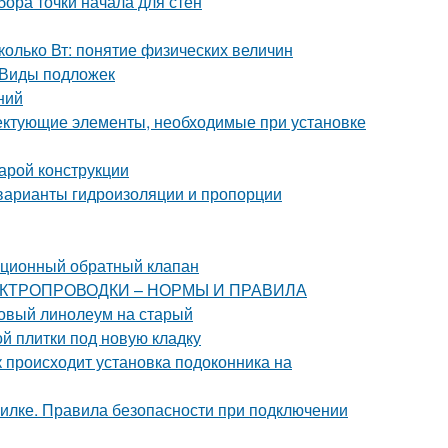
бора точки начала для стен
колько Вт: понятие физических величин
 Виды подложек
ний
лектующие элементы, необходимые при установке
арой конструкции
 варианты гидроизоляции и пропорции
ационный обратный клапан
 ЭЛЕКТРОПРОВОДКИ – НОРМЫ И ПРАВИЛА
новый линолеум на старый
й плитки под новую кладку
к происходит установка подоконника на
вилке. Правила безопасности при подключении