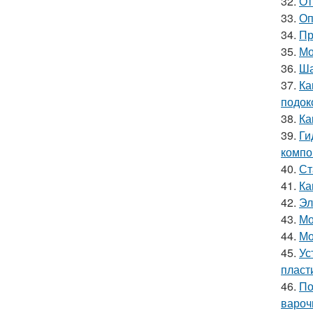
32.
От
33.
Оп
34.
Пр
35.
Мо
36.
Ша
37.
Ка
подок
38.
Ка
39.
Ги
компо
40.
Ст
41.
Ка
42.
Эл
43.
Мо
44.
Мо
45.
Ус
пласт
46.
По
вароч