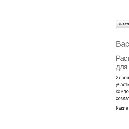
читат
Вас
Рас
для
Хорош
участ
компо
созда
Какие