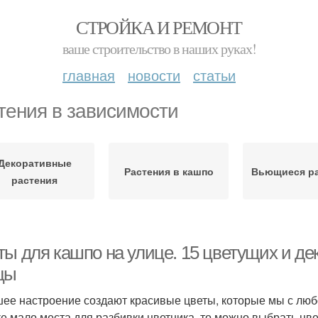
СТРОЙКА И РЕМОНТ
ваше строительство в наших руках!
главная
новости
статьи
тения в зависимости
Декоративные
Растения в кашпо
Вьющиеся ра
растения
ты для кашпо на улице. 15 цветущих и де
цы
ее настроение создают красивые цветы, которые мы с любо
ке мало места для разбивки цветника, то можно выбрать цв