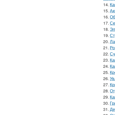
14.
Ка
15.
Ак
16.
Об
17.
Се
18.
Эл
19.
Ст
20.
Ла
21.
Ро
22.
Сч
23.
Ка
24.
Ка
25.
Кр
26.
Ув
27.
Кр
28.
От
29.
Ка
30.
Гр
31.
Де