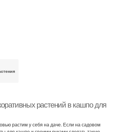
стения
коративных растений в кашпо для
вью растим у себя на даче. Если на садовом
еты для кашпо и своими руками сделать такую