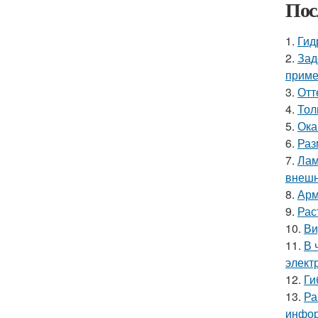
Пос
1.
Гид
2.
Зад
приме
3.
Отт
4.
Тол
5.
Ока
6.
Раз
7.
Лам
внешн
8.
Арм
9.
Рас
10.
Ви
11.
В 
элект
12.
Ги
13.
Ра
инфор