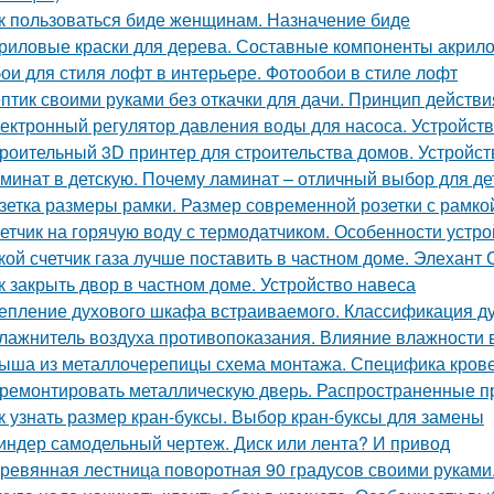
к пользоваться биде женщинам. Назначение биде
риловые краски для дерева. Составные компоненты акрило
ои для стиля лофт в интерьере. Фотообои в стиле лофт
птик своими руками без откачки для дачи. Принцип действ
ектронный регулятор давления воды для насоса. Устройств
роительный 3D принтер для строительства домов. Устройст
минат в детскую. Почему ламинат – отличный выбор для де
зетка размеры рамки. Размер современной розетки с рамко
етчик на горячую воду с термодатчиком. Особенности устро
кой счетчик газа лучше поставить в частном доме. Элехант 
к закрыть двор в частном доме. Устройство навеса
епление духового шкафа встраиваемого. Классификация 
лажнитель воздуха противопоказания. Влияние влажности в
ыша из металлочерепицы схема монтажа. Специфика крове
ремонтировать металлическую дверь. Распространенные п
к узнать размер кран-буксы. Выбор кран-буксы для замены
индер самодельный чертеж. Диск или лента? И привод
ревянная лестница поворотная 90 градусов своими рукам