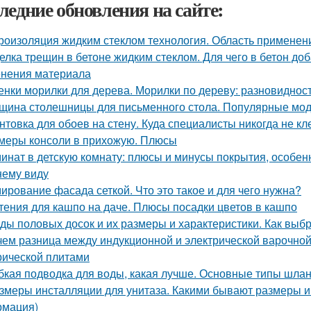
ледние обновления на сайте:
роизоляция жидким стеклом технология. Область применени
елка трещин в бетоне жидким стеклом. Для чего в бетон до
нения материала
енки морилки для дерева. Морилки по дереву: разновиднос
щина столешницы для письменного стола. Популярные мо
нтовка для обоев на стену. Куда специалисты никогда не 
меры консоли в прихожую. Плюсы
инат в детскую комнату: плюсы и минусы покрытия, особен
ему виду
ирование фасада сеткой. Что это такое и для чего нужна?
тения для кашпо на даче. Плюсы посадки цветов в кашпо
ды половых досок и их размеры и характеристики. Как выб
чем разница между индукционной и электрической варочной
рической плитами
бкая подводка для воды, какая лучше. Основные типы шлан
змеры инсталляции для унитаза. Какими бывают размеры и
мация)