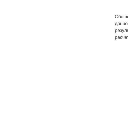
Обо в
данно
резул
расчет