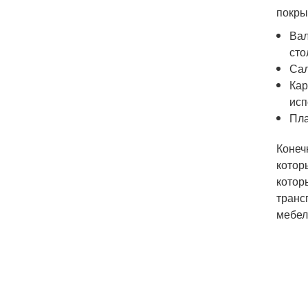
покры
Вал
сто
Сал
Кар
исп
Пла
Конеч
котор
котор
транс
мебел