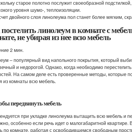
кольку старое полотно послужит своеобразной подстилкой, 
окого уровня шумо-, теплоизоляции.
счет двойного слоя линолеума пол станет более мягким, с
 постелить линолеум в комнате с мебел
нате, не убирая из нее всю мебель
ение 2 мин.
еум – популярный вид напольного покрытия, который выби
вечный и недорогой. Однако, когда необходимо перестелить
остей. На самом деле есть проверенные методы, которые по
я из комнаты всю мебель.
обы передвинуть мебель
ендуется при укладке линолеума вытащить всю мебель и пер
жно, особенно если речь идет о малогабаритной квартире. 
ь по комнате, работая с освободившемся свободным прост