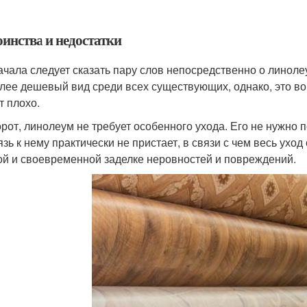
оинства и недостатки
ачала следует сказать пару слов непосредственно о линол
лее дешевый вид среди всех существующих, однако, это вов
т плохо.
рот, линолеум не требует особенного ухода. Его не нужно 
рязь к нему практически не пристает, в связи с чем весь у
ой и своевременной заделке неровностей и повреждений.