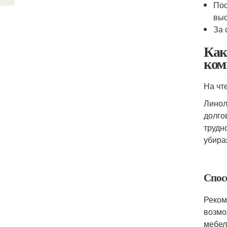
Пос
выс
За 
Как
ком
На чт
Линол
долго
трудн
убира
Спос
Реком
возмо
мебел