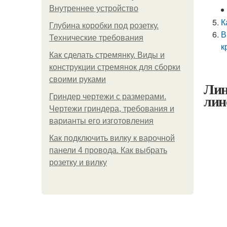
Внутреннее устройство
К
Глубина коробки под розетку.
В
Технические требования
к
Как сделать стремянку. Виды и
конструкции стремянок для сборки
своими руками
Лин
лин
Гриндер чертежи с размерами.
Чертежи гриндера, требования и
варианты его изготовления
Как подключить вилку к варочной
панели 4 провода. Как выбрать
розетку и вилку