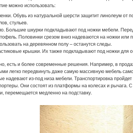
тие можно использовать:
енки. Обувь из натуральной шерсти защитит линолеум от 
лов, стульев.
о. Большие шкурки подкладывают под ножки мебели. Перед
тофель. Половинки срезом вниз надеваются на ножки или 
ользовать на деревянном полу – останутся следы.
стиковые крышки. Их также подкладывают под ножки для о
но, есть и более современные решения. Например, в прод
ыми легко передвинуть даже самую массивную мебель самос
ые надевают из-под низа мебели. Транспортировка пройдет л
портеры. Они состоят из платформы на колесах и рычага. 
и, перемещается медленно на подставку.