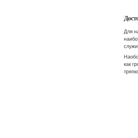
Дост
Для н
наибо
служи
Наобо
как г
тряпк