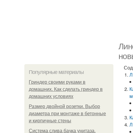
Лин
нов
Сод
Популярные материалы
Л
Гриндер своими руками в
К
домашних. Как сделать гриндер в
м
домашних условиях
Размер двойной розетки. Выбор
диаметра при монтаже в бетонные
К
и кирпичные стены
Л
Система слива бачка унитаза.