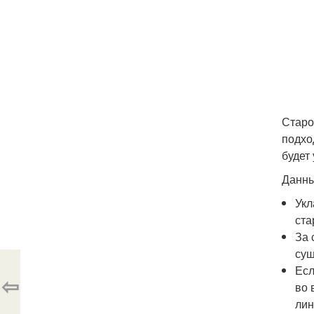
Старо
подхо
будет
Данны
Укл
ста
За 
сущ
Есл
⇦
во 
лин