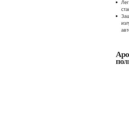
Лег
ста
Защ
изл
авт
Аро
пол