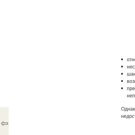
отн
нес
шан
воз
пре
неп
Однак
недос
⇦