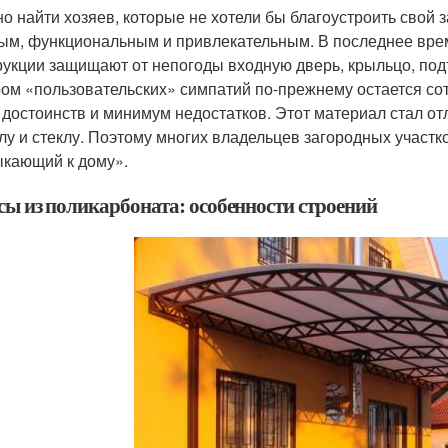
о найти хозяев, которые не хотели бы благоустроить свой 
ым, функциональным и привлекательным. В последнее время
рукции защищают от непогоды входную дверь, крыльцо, подъе
ом «пользовательских» симпатий по-прежнему остается с
 достоинств и минимум недостатков. Этот материал стал от
лу и стеклу. Поэтому многих владельцев загородных участк
кающий к дому».
сы из поликарбоната: особенности строений