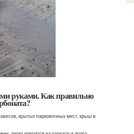
ими руками. Как правильно
рбоната?
авесов, крытых парковочных мест, крыш в
жен, легко крепится на каркасе и долго