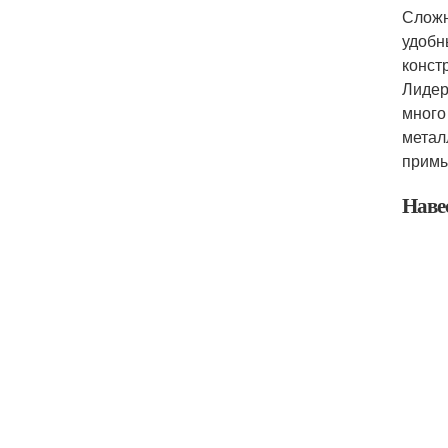
Сложн
удобн
конст
Лидер
много
метал
примы
Наве