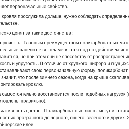
няет первоначальные свойства.
 кровля прослужила дольше, нужно соблюдать определенны
тельстве.
ысоко ценят за такие достоинства :
орючесть . Главным преимуществом поликарбонатных мате
вельные панели не воспламеняются под воздействием источ
лавиться, но при этом они не способствуют распространен
кость и упругость . В отличие от хрупкого шифера и гнущи
станавливают свою первоначальную форму, поликарбонат 
 значит, что после зимнего сезона, когда на крыше скаплив
онтировать кровлю.
 самостоятельно восстановится после подобных нагрузок (п
отовлены правильно).
иативность цветов . Поликарбонатные листы могут изготав
ностью прозрачного до черного, синего, зеленого и других
айнерские идеи.