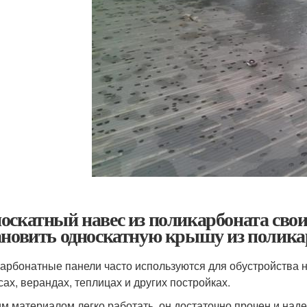
оскатный навес из поликарбоната сво
ановить односкатную крышу из полика
арбонатные панели часто используются для обустройства н
сах, верандах, теплицах и других постройках.
им материалом легко работать, он достаточно прочен и наде