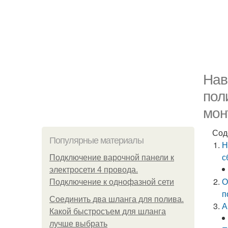
Нав
пол
мон
Сод
Популярные материалы
Н
с
Подключение варочной панели к
электросети 4 провода.
О
Подключение к однофазной сети
п
Соединить два шланга для полива.
А
Какой быстросъем для шланга
лучше выбрать