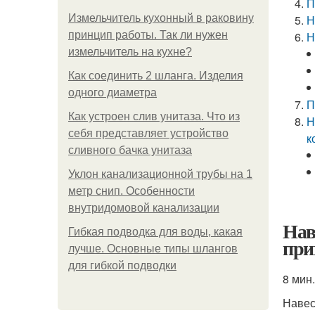
П
Измельчитель кухонный в раковину
Н
принцип работы. Так ли нужен
Н
измельчитель на кухне?
Как соединить 2 шланга. Изделия
одного диаметра
П
Как устроен слив унитаза. Что из
Н
себя представляет устройство
к
сливного бачка унитаза
Уклон канализационной трубы на 1
метр снип. Особенности
внутридомовой канализации
Нав
Гибкая подводка для воды, какая
при
лучше. Основные типы шлангов
для гибкой подводки
8 мин.
Наве