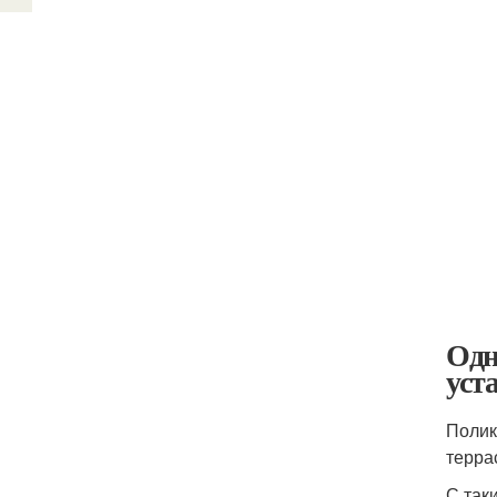
Одн
уст
Полик
терра
С так