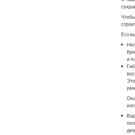
сохра
Чтобы
строи
Его в
Нег
Кро
и п
Гиб
вос
Это
рем
Она
изг
Вар
пол
диз