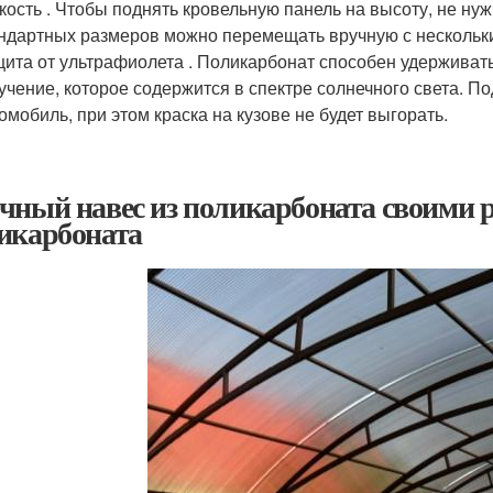
кость . Чтобы поднять кровельную панель на высоту, не ну
ндартных размеров можно перемещать вручную с несколь
ита от ультрафиолета . Поликарбонат способен удерживат
учение, которое содержится в спектре солнечного света. П
омобиль, при этом краска на кузове не будет выгорать.
чный навес из поликарбоната своими ру
икарбоната