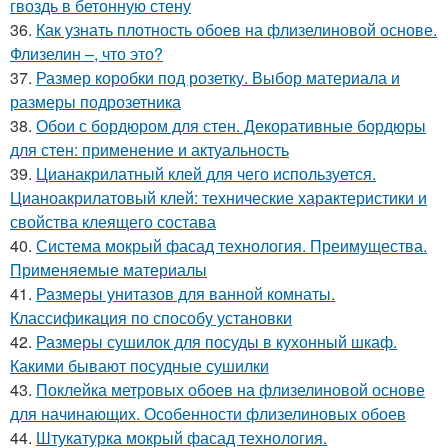
гвоздь в бетонную стену
36.
Как узнать плотность обоев на флизелиновой основе.
Флизелин –, что это?
37.
Размер коробки под розетку. Выбор материала и
размеры подрозетника
38.
Обои с бордюром для стен. Декоративные бордюры
для стен: применение и актуальность
39.
Цианакрилатный клей для чего используется.
Цианоакрилатовый клей: технические характеристики и
свойства клеящего состава
40.
Система мокрый фасад технология. Преимущества.
Применяемые материалы
41.
Размеры унитазов для ванной комнаты.
Классификация по способу установки
42.
Размеры сушилок для посуды в кухонный шкаф.
Какими бывают посудные сушилки
43.
Поклейка метровых обоев на флизелиновой основе
для начинающих. Особенности флизелиновых обоев
44.
Штукатурка мокрый фасад технология.