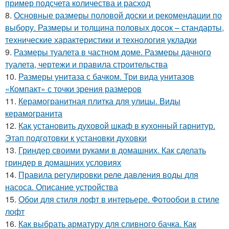
пример подсчета количества и расход
8.
Основные размеры половой доски и рекомендации по
выбору. Размеры и толщина половых досок – стандарты,
технические характеристики и технология укладки
9.
Размеры туалета в частном доме. Размеры дачного
туалета, чертежи и правила строительства
10.
Размеры унитаза с бачком. Три вида унитазов
«Компакт» с точки зрения размеров
11.
Керамогранитная плитка для улицы. Виды
керамогранита
12.
Как установить духовой шкаф в кухонный гарнитур.
Этап подготовки к установки духовки
13.
Гриндер своими руками в домашних. Как сделать
гриндер в домашних условиях
14.
Правила регулировки реле давления воды для
насоса. Описание устройства
15.
Обои для стиля лофт в интерьере. Фотообои в стиле
лофт
16.
Как выбрать арматуру для сливного бачка. Как