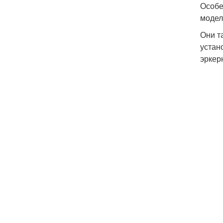
Особе
модел
Они т
устан
эркер