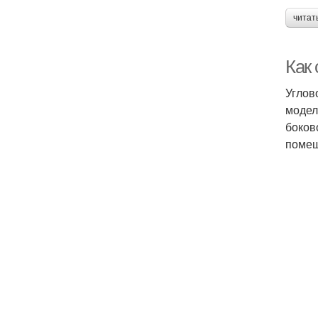
читат
Как
Углов
модел
боков
помещ