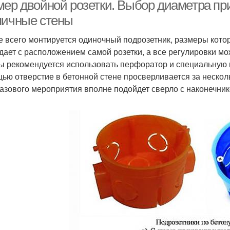
мер двойной розетки. Выбор диаметра пр
пичные стены
 всего монтируется одиночный подрозетник, размеры котор
Г
омфортный размер
Больший размер
дает с расположением самой розетки, а все регулировки мо
ы рекомендуется использовать перфоратор и специальную к
ью отверстие в бетонной стене просверливается за несколь
азового мероприятия вполне подойдет сверло с наконечник
змеры для установки