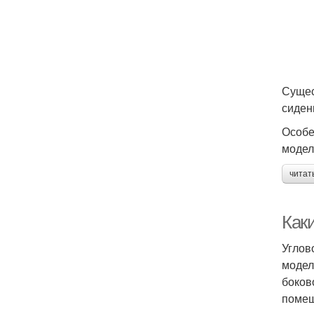
Сущес
сиден
Особе
модел
читат
Как
Углов
модел
боков
помещ