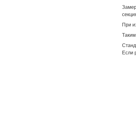
Замер
секци
При и
Таким
Станд
Если 