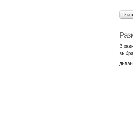
читат
Раз
В зав
выбра
диван