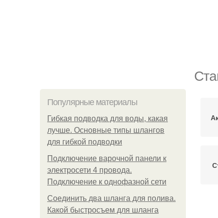
Ста
Популярные материалы
А
Гибкая подводка для воды, какая
лучше. Основные типы шлангов
для гибкой подводки
Подключение варочной панели к
С
электросети 4 провода.
Подключение к однофазной сети
Соединить два шланга для полива.
Какой быстросъем для шланга
Н