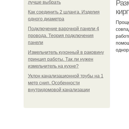
Раз
лучше выбрать
кир
Как соединить 2 шланга. Изделия
одного диаметра
Проще
К
совпа
Подключение варочной панели 4
работ
провода. Теория подключения
помощ
панели
однор
Измельчитель кухонный в раковину
Ра
принцип работы. Так ли нужен
измельчитель на кухне?
Уклон канализационной трубы на 1
метр снип. Особенности
внутридомовой канализации