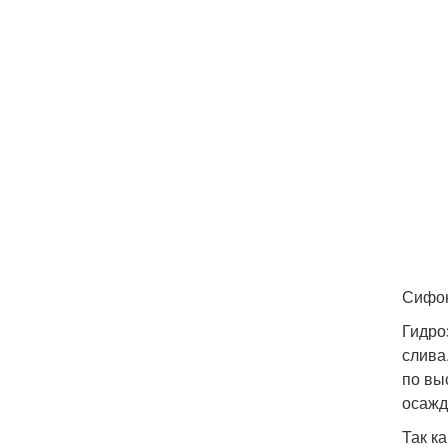
Сифон
Гидро
слива
по вы
осажд
Так к