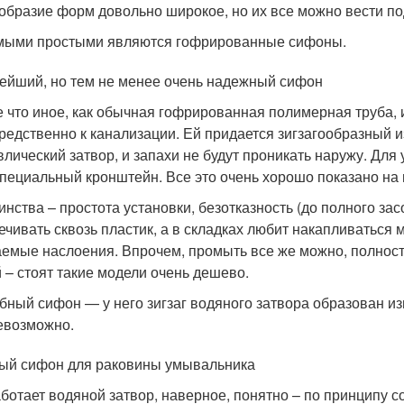
образие форм довольно широкое, но их все можно вести по
ыми простыми являются гофрированные сифоны.
ейший, но тем не менее очень надежный сифон
е что иное, как обычная гофрированная полимерная труба,
редственно к канализации. Ей придается зигзагообразный и
влический затвор, и запахи не будут проникать наружу. Для
специальный кронштейн. Все это очень хорошо показано на
инства – простота установки, безотказность (до полного зас
ечивать сквозь пластик, а в складках любит накапливаться 
емые наслоения. Впрочем, промыть все же можно, полност
 – стоят такие модели очень дешево.
бный сифон — у него зигзаг водяного затвора образован из
евозможно.
ый сифон для раковины умывальника
аботает водяной затвор, наверное, понятно – по принципу с