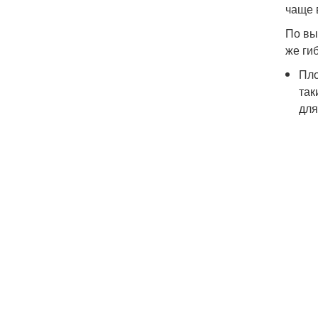
чаще 
По вы
же ги
Пло
так
для