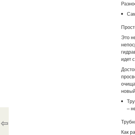
Разно
Сам
Прост
Это н
непос
гидра
идет 
Досто
просв
очища
новый
Тру
– н
⇦
Трубн
Как р