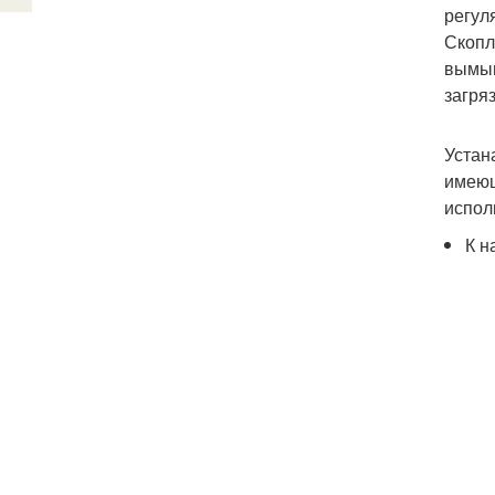
регул
Скопл
вымыв
загря
Устан
имеющ
испол
К н