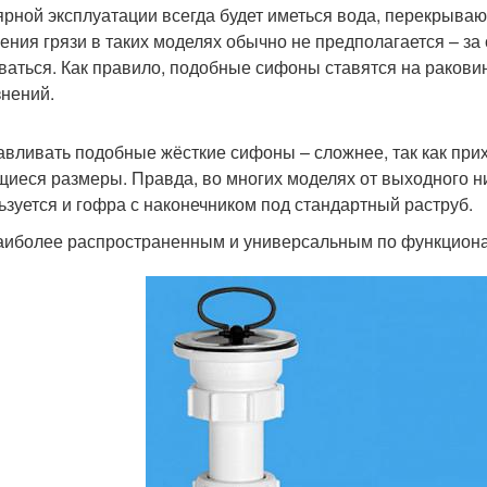
ярной эксплуатации всегда будет иметься вода, перекрыв
ения грязи в таких моделях обычно не предполагается – за с
аться. Как правило, подобные сифоны ставятся на раковин
знений.
авливать подобные жёсткие сифоны – сложнее, так как прих
иеся размеры. Правда, во многих моделях от выходного н
ьзуется и гофра с наконечником под стандартный раструб.
аиболее распространенным и универсальным по функцион