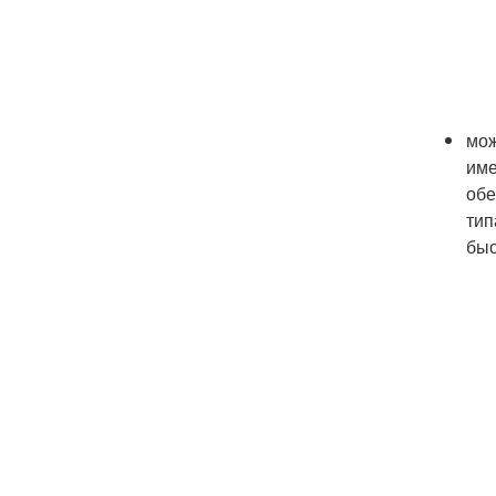
мож
име
обе
тип
быс