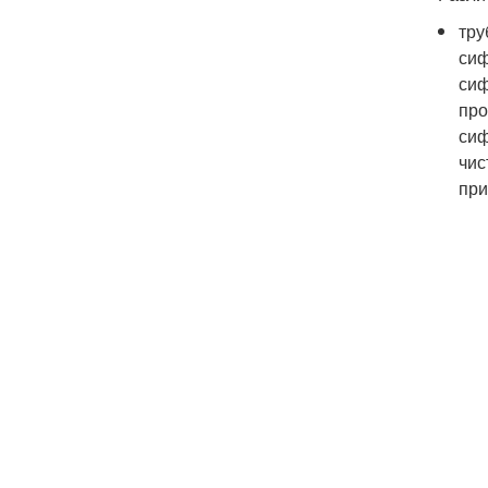
тру
сиф
сиф
про
сиф
чис
при