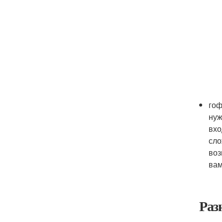
гоф
нуж
вхо
сло
воз
вам
Раз