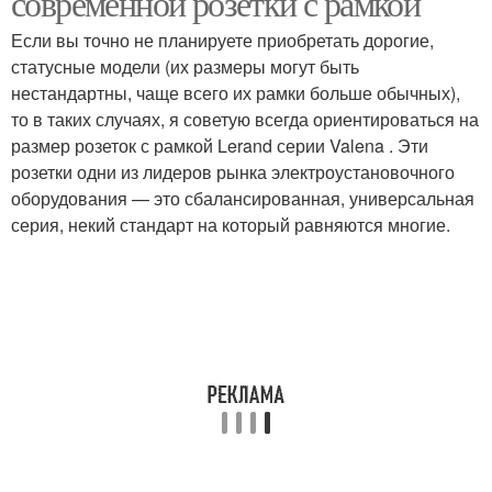
современной розетки с рамкой
Если вы точно не планируете приобретать дорогие,
статусные модели (их размеры могут быть
нестандартны, чаще всего их рамки больше обычных),
Розетки в комнатах
Розетки по стандарту
то в таких случаях, я советую всегда ориентироваться на
размер розеток с рамкой Lerand серии Valena . Эти
розетки одни из лидеров рынка электроустановочного
оборудования — это сбалансированная, универсальная
Розетки с рамками
Двойные розетки
серия, некий стандарт на который равняются многие.