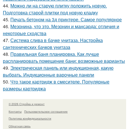
44.
Можно ли на старую плитку положить новую.
Подготовка старой плитки под новую кладку
45.
Печать бетоном на 3д принтере. Самое популярное
46.
Мезонина, что это. Мезонин и мансарда: отличия и
некоторые сходства
47.
Система слива в бачке унитаза. Настройка
сантехнических бачков унитаза
48.
Правильная баня планировка. Как лучше
распланировать помещение бани: возможные варианты
49.
Электрическая панель или индукционная, какую
выбрать. Индукционные варочные панели
50.
Что такое картридж в смесителе. Популярные
размеры картриджа
© 2026 Стройка и ремонт
Контакты
Пользовательское соглашение
Политика конфидециальности
Обратная связь