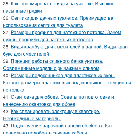
35.
Как сформировать грядки на участке. Высокие
насыпные грядки
36.
Септики для дачных туалетов. Преимущества
использования септика для туалета
37.
Размеры профиля для натяжного потолка. Зачем
нужны профили для натяжных потолков
38.
Виды кранбукс для смесителей в ванной. Виды кран-
букс для смесителей
39.
Принцип работы сливного бачка унитаза.
Современные модели с рычажным сливом
40.
Размеры подоконников для пластиковых окон.
Каковы размеры пластиковых подоконников – толщина и
не только
41.
Окантовка для обоев. Советы по подготовке и
нанесению окантовки для обоев
42.
Как спланировать электрику в квартире.
Необходимые материалы
43.
Подключение варочной панели electrolux. Как
правильно подобрать сечение кабеля