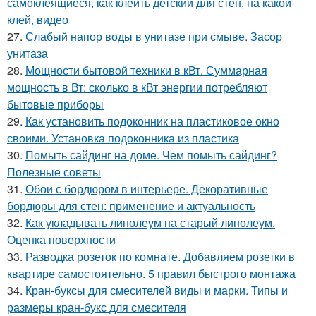
самоклеящиеся, как клеить детский для стен, на какой
клей, видео
27.
Слабый напор воды в унитазе при смыве. Засор
унитаза
28.
Мощности бытовой техники в кВт. Суммарная
мощность в Вт: сколько в кВт энергии потребляют
бытовые приборы
29.
Как установить подоконник на пластиковое окно
своими. Установка подоконника из пластика
30.
Помыть сайдинг на доме. Чем помыть сайдинг?
Полезные советы
31.
Обои с бордюром в интерьере. Декоративные
бордюры для стен: применение и актуальность
32.
Как укладывать линолеум на старый линолеум.
Оценка поверхности
33.
Разводка розеток по комнате. Добавляем розетки в
квартире самостоятельно. 5 правил быстрого монтажа
34.
Кран-буксы для смесителей виды и марки. Типы и
размеры кран-букс для смесителя