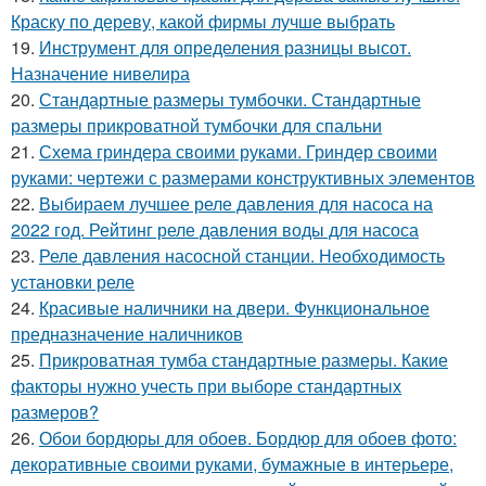
Краску по дереву, какой фирмы лучше выбрать
19.
Инструмент для определения разницы высот.
Назначение нивелира
20.
Стандартные размеры тумбочки. Стандартные
размеры прикроватной тумбочки для спальни
21.
Схема гриндера своими руками. Гриндер своими
руками: чертежи с размерами конструктивных элементов
22.
Выбираем лучшее реле давления для насоса на
2022 год. Рейтинг реле давления воды для насоса
23.
Реле давления насосной станции. Необходимость
установки реле
24.
Красивые наличники на двери. Функциональное
предназначение наличников
25.
Прикроватная тумба стандартные размеры. Какие
факторы нужно учесть при выборе стандартных
размеров?
26.
Обои бордюры для обоев. Бордюр для обоев фото:
декоративные своими руками, бумажные в интерьере,