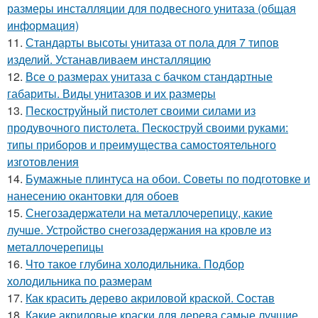
размеры инсталляции для подвесного унитаза (общая
информация)
11.
Стандарты высоты унитаза от пола для 7 типов
изделий. Устанавливаем инсталляцию
12.
Все о размерах унитаза с бачком стандартные
габариты. Виды унитазов и их размеры
13.
Пескоструйный пистолет своими силами из
продувочного пистолета. Пескоструй своими руками:
типы приборов и преимущества самостоятельного
изготовления
14.
Бумажные плинтуса на обои. Советы по подготовке и
нанесению окантовки для обоев
15.
Снегозадержатели на металлочерепицу, какие
лучше. Устройство снегозадержания на кровле из
металлочерепицы
16.
Что такое глубина холодильника. Подбор
холодильника по размерам
17.
Как красить дерево акриловой краской. Состав
18.
Какие акриловые краски для дерева самые лучшие.