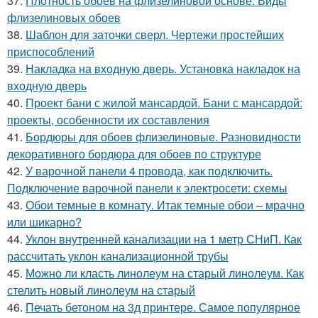
37.
Плотность обоев на флизелиновой основе. Виды
флизелиновых обоев
38.
Шаблон для заточки сверл. Чертежи простейших
приспособлений
39.
Накладка на входную дверь. Установка накладок на
входную дверь
40.
Проект бани с жилой мансардой. Бани с мансардой:
проекты, особенности их составления
41.
Бордюры для обоев флизелиновые. Разновидности
декоративного бордюра для обоев по структуре
42.
У варочной панели 4 провода, как подключить.
Подключение варочной панели к электросети: схемы
43.
Обои темные в комнату. Итак темные обои – мрачно
или шикарно?
44.
Уклон внутренней канализации на 1 метр СНиП. Как
рассчитать уклон канализационной трубы
45.
Можно ли класть линолеум на старый линолеум. Как
стелить новый линолеум на старый
46.
Печать бетоном на 3д принтере. Самое популярное