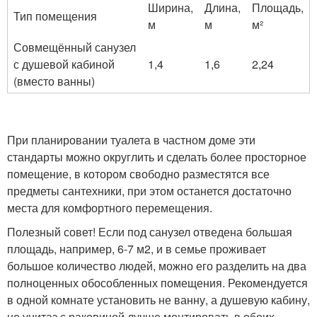
Ширина,
Длина,
Площадь,
Тип помещения
м
м
м²
Совмещённый санузел
с душевой кабиной
1,4
1,6
2,24
(вместо ванны)
При планировании туалета в частном доме эти
стандарты можно округлить и сделать более просторное
помещение, в котором свободно разместятся все
предметы сантехники, при этом останется достаточно
места для комфортного перемещения.
Полезный совет! Если под санузел отведена большая
площадь, например, 6-7 м2, и в семье проживает
большое количество людей, можно его разделить на два
полноценных обособленных помещения. Рекомендуется
в одной комнате установить не ванну, а душевую кабину,
но унитаз с раковиной лучше монтировать в обоих